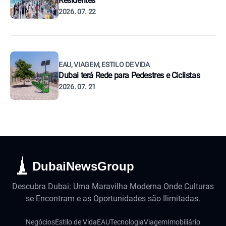
Residentes
2026. 07. 22
EAU, VIAGEM, ESTILO DE VIDA
Dubai terá Rede para Pedestres e Ciclistas
2026. 07. 21
DubaiNewsGroup
Descubra Dubai: Uma Maravilha Moderna Onde Culturas
se Encontram e as Oportunidades são Ilimitadas.
Negócios
Estilo de Vida
EAU
Tecnologia
Viagem
Imobiliário