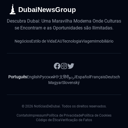
DubaiNewsGroup
Descubra Dubai: Uma Maravilha Moderna Onde Culturas
se Encontram e as Oportunidades são Ilimitadas.
Negócios
Estilo de Vida
EAU
Tecnologia
Viagem
Imobiliário
Português
English
Русский
中文
हिंदी
اردو
Español
Français
Deutsch
Magyar
Slovenský
©
2026
NotíciasDeDubai. Todos os direitos reservados.
Contato
Impressum
Política de Privacidade
Política de Cookies
Código de Ética
Verificação de Fatos