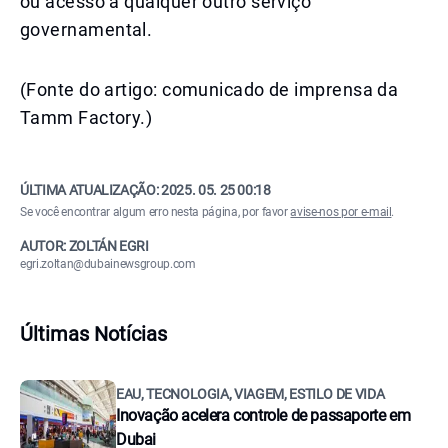
ou acesso a qualquer outro serviço
governamental.
(Fonte do artigo: comunicado de imprensa da
Tamm Factory.)
ÚLTIMA ATUALIZAÇÃO:
2025. 05. 25 00:18
Se você encontrar algum erro nesta página, por favor
avise-nos por e-mail
.
AUTOR: ZOLTÁN EGRI
egri.zoltan@dubainewsgroup.com
Últimas Notícias
EAU, TECNOLOGIA, VIAGEM, ESTILO DE VIDA
Inovação acelera controle de passaporte em
Dubai