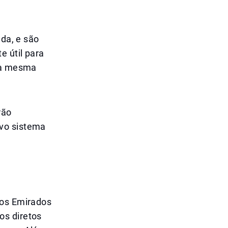
ada, e são
e útil para
e a mesma
rão
ovo sistema
nos Emirados
os diretos