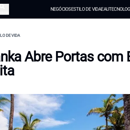
NEGÓCIOS
ESTILO DE VIDA
EAU
TECNOLOG
squisa
ILO DE VIDA
anka Abre Portas com
ita