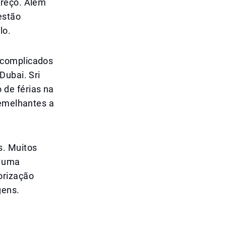
preço. Além
estão
lo.
 complicados
Dubai. Sri
 de férias na
semelhantes a
s. Muitos
u uma
orização
gens.