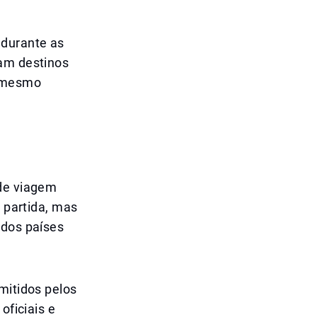
 durante as
ram destinos
o mesmo
 de viagem
a partida, mas
 dos países
mitidos pelos
oficiais e