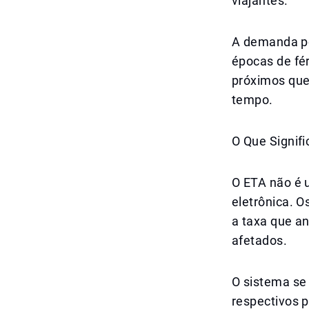
viajantes.
A demanda po
épocas de fé
próximos que
tempo.
O Que Signif
O ETA não é 
eletrônica. O
a taxa que an
afetados.
O sistema se 
respectivos p