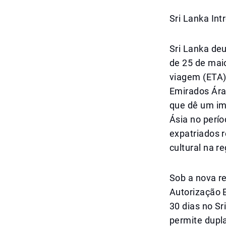
Sri Lanka Int
Sri Lanka deu
de 25 de maio
viagem (ETA) 
Emirados Árab
que dê um imp
Ásia no perí
expatriados 
cultural na re
Sob a nova r
Autorização 
30 dias no Sr
permite dupla