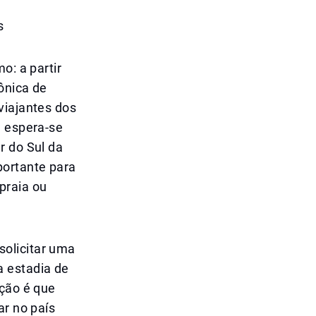
s
o: a partir
ônica de
viajantes dos
e espera-se
r do Sul da
portante para
praia ou
solicitar uma
a estadia de
ação é que
ar no país