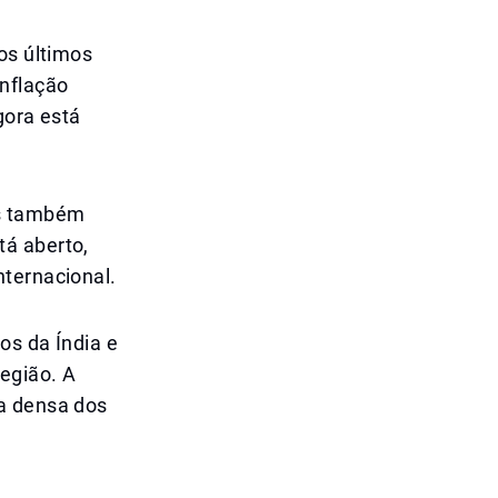
os últimos
inflação
gora está
as também
tá aberto,
nternacional.
os da Índia e
região. A
ea densa dos