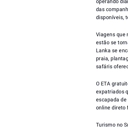
operando dia
das companhi
disponíveis,
Viagens que 
estão se torn
Lanka se enc
praia, planta
safáris ofere
O ETA gratui
expatriados
escapada de 
online direto
Turismo no S