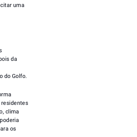
icitar uma
s
pois da
o do Golfo.
forma
 residentes
o, clima
 poderia
para os