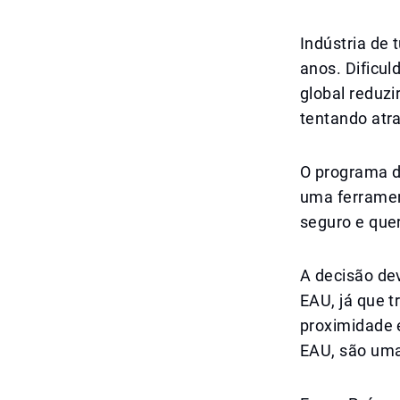
Indústria de 
anos. Dificu
global reduzi
tentando atra
O programa d
uma ferramen
seguro e que
A decisão dev
EAU, já que tr
proximidade 
EAU, são uma