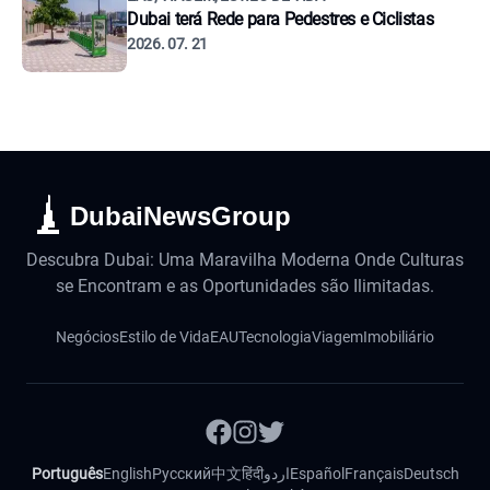
Dubai terá Rede para Pedestres e Ciclistas
2026. 07. 21
DubaiNewsGroup
Descubra Dubai: Uma Maravilha Moderna Onde Culturas
se Encontram e as Oportunidades são Ilimitadas.
Negócios
Estilo de Vida
EAU
Tecnologia
Viagem
Imobiliário
Português
English
Русский
中文
हिंदी
اردو
Español
Français
Deutsch