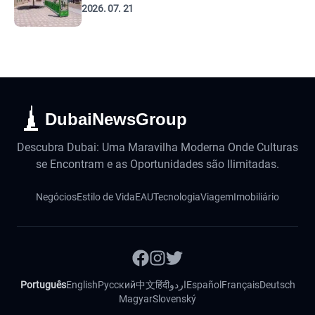
2026. 07. 21
DubaiNewsGroup
Descubra Dubai: Uma Maravilha Moderna Onde Culturas
se Encontram e as Oportunidades são Ilimitadas.
Negócios
Estilo de Vida
EAU
Tecnologia
Viagem
Imobiliário
Português
English
Русский
中文
हिंदी
اردو
Español
Français
Deutsch
Magyar
Slovenský