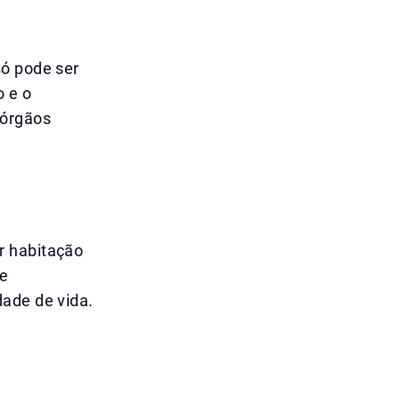
só pode ser
o e o
 órgãos
r habitação
de
dade de vida.