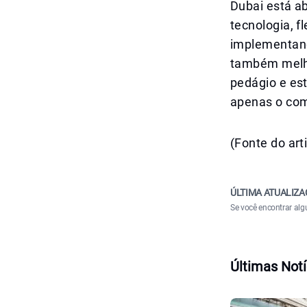
Dubai está ab
tecnologia, f
implementand
também melho
pedágio e es
apenas o co
(Fonte do art
ÚLTIMA ATUALIZA
Se você encontrar alg
Últimas Notí