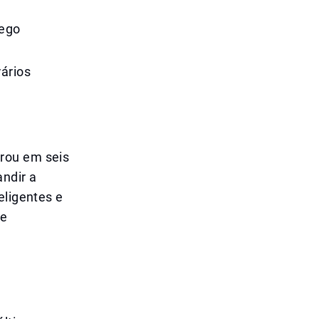
fego
ários
rou em seis
andir a
eligentes e
de