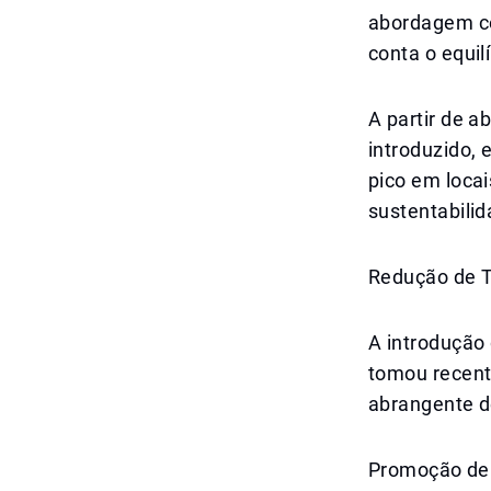
abordagem co
conta o equil
A partir de a
introduzido, 
pico em loca
sustentabilid
Redução de T
A introdução
tomou recent
abrangente d
Promoção de h