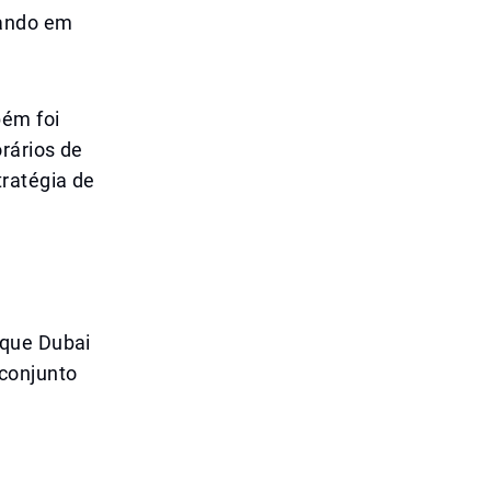
vando em
bém foi
rários de
tratégia de
 que Dubai
conjunto
: