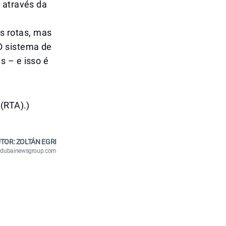
 através da
s rotas, mas
O sistema de
s – e isso é
(RTA).)
TOR: ZOLTÁN EGRI
n@dubainewsgroup.com