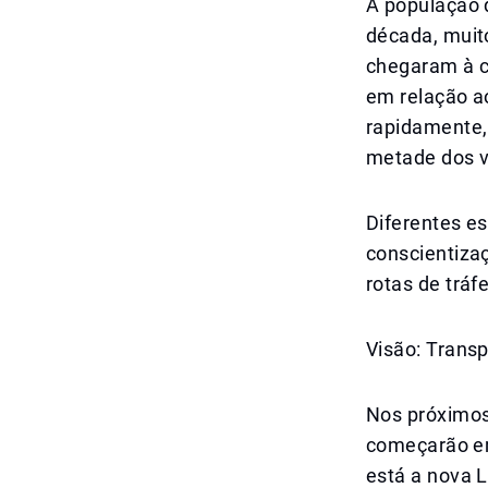
A população 
década, muit
chegaram à c
em relação a
rapidamente,
metade dos v
Diferentes es
conscientizaç
rotas de tráf
Visão: Trans
Nos próximos 
começarão em
está a nova L