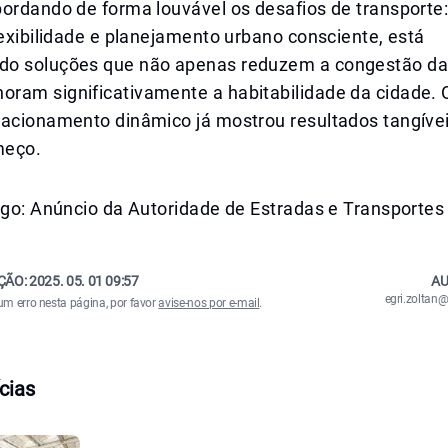
ordando de forma louvável os desafios de transporte:
lexibilidade e planejamento urbano consciente, está
o soluções que não apenas reduzem a congestão da
ram significativamente a habitabilidade da cidade. 
tacionamento dinâmico já mostrou resultados tangívei
meço.
igo: Anúncio da Autoridade de Estradas e Transportes 
ÇÃO:
2025. 05. 01 09:57
AU
egri.zolta
um erro nesta página, por favor
avise-nos por e-mail
.
cias