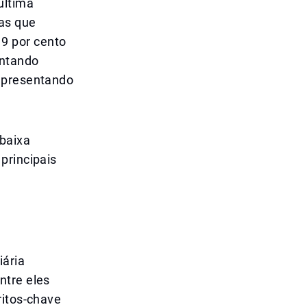
última
tas que
9 por cento
entando
representando
 baixa
principais
iária
ntre eles
ritos-chave