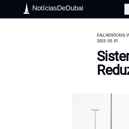
NotíciasDeDubai
Pe
EAU, NEGÓCIOS, V
2025. 05. 01
Siste
Reduz