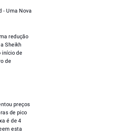
d - Uma Nova
uma redução
 a Sheikh
início de
vo de
entou preços
ras de pico
xa é de 4
veem esta