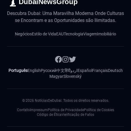
DubaiNewsGroup
Descubra Dubai: Uma Maravilha Moderna Onde Culturas
se Encontram e as Oportunidades são Ilimitadas.
Negócios
Estilo de Vida
EAU
Tecnologia
Viagem
Imobiliário
Português
English
Русский
中文
हिंदी
اردو
Español
Français
Deutsch
Magyar
Slovenský
©
2026
NotíciasDeDubai. Todos os direitos reservados.
Contato
Impressum
Política de Privacidade
Política de Cookies
Código de Ética
Verificação de Fatos