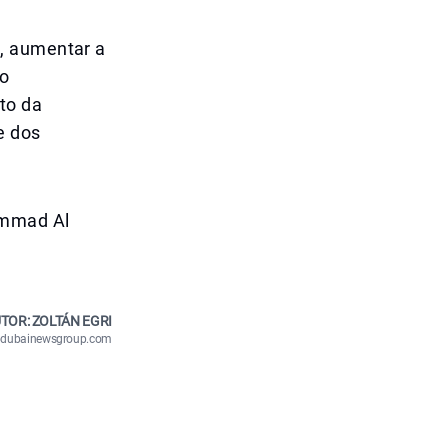
, aumentar a
to
to da
e dos
ammad Al
TOR: ZOLTÁN EGRI
n@dubainewsgroup.com