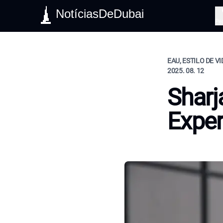
NotíciasDeDubai
Pe
EAU, ESTILO DE V
2025. 08. 12
Shar
Exper