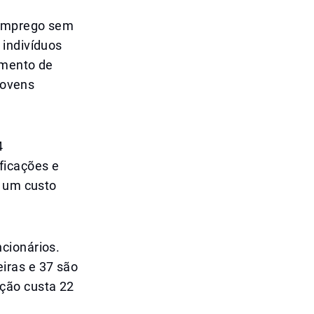
 emprego sem
 indivíduos
amento de
jovens
4
ficações e
m um custo
cionários.
iras e 37 são
ção custa 22