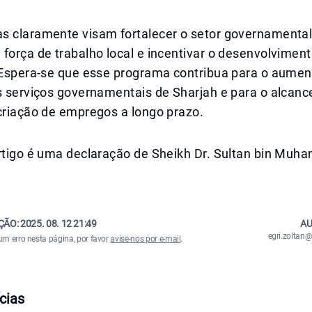
s claramente visam fortalecer o setor governamental
força de trabalho local e incentivar o desenvolvimen
. Espera-se que esse programa contribua para o aumen
s serviços governamentais de Sharjah e para o alcanc
criação de empregos a longo prazo.
artigo é uma declaração de Sheikh Dr. Sultan bin Muh
ÇÃO:
2025. 08. 12 21:49
AU
egri.zolta
um erro nesta página, por favor
avise-nos por e-mail
.
cias