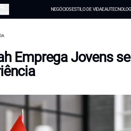
NEGÓCIOS
ESTILO DE VIDA
EAU
TECNOLOG
squisa
IDA
jah Emprega Jovens s
iência