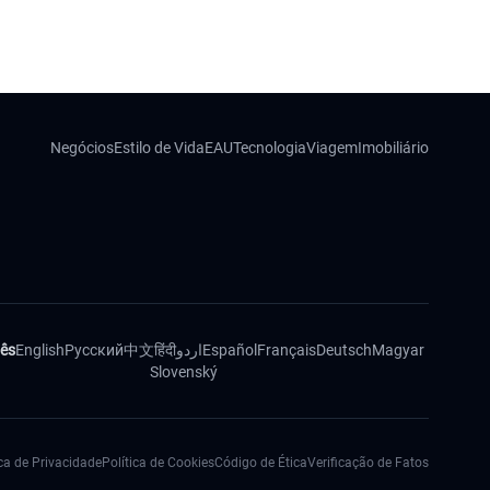
Negócios
Estilo de Vida
EAU
Tecnologia
Viagem
Imobiliário
ês
English
Русский
中文
हिंदी
اردو
Español
Français
Deutsch
Magyar
Slovenský
ica de Privacidade
Política de Cookies
Código de Ética
Verificação de Fatos