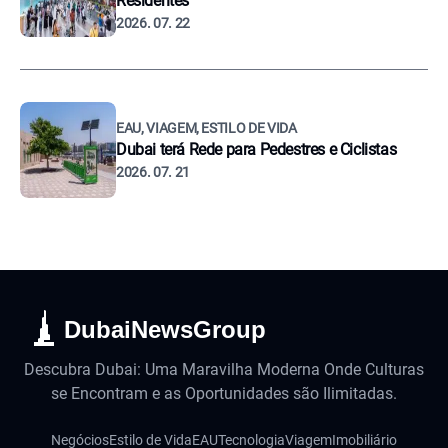
Residentes
2026. 07. 22
EAU, VIAGEM, ESTILO DE VIDA
Dubai terá Rede para Pedestres e Ciclistas
2026. 07. 21
DubaiNewsGroup
Descubra Dubai: Uma Maravilha Moderna Onde Culturas
se Encontram e as Oportunidades são Ilimitadas.
Negócios
Estilo de Vida
EAU
Tecnologia
Viagem
Imobiliário