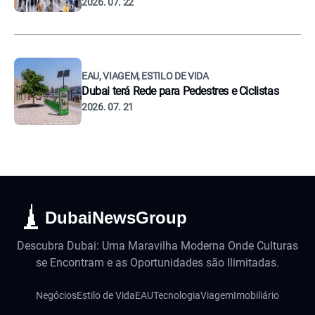
2026. 07. 22
EAU, VIAGEM, ESTILO DE VIDA
Dubai terá Rede para Pedestres e Ciclistas
2026. 07. 21
DubaiNewsGroup
Descubra Dubai: Uma Maravilha Moderna Onde Culturas
se Encontram e as Oportunidades são Ilimitadas.
Negócios
Estilo de Vida
EAU
Tecnologia
Viagem
Imobiliário