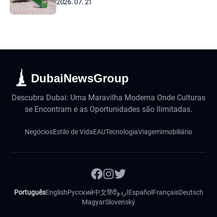
2026. 07. 21
DubaiNewsGroup
Descubra Dubai: Uma Maravilha Moderna Onde Culturas
se Encontram e as Oportunidades são Ilimitadas.
Negócios
Estilo de Vida
EAU
Tecnologia
Viagem
Imobiliário
Português
English
Русский
中文
हिंदी
اردو
Español
Français
Deutsch
Magyar
Slovenský