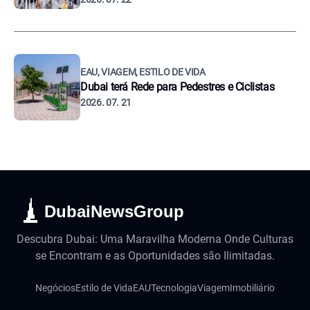
EAU, VIAGEM, ESTILO DE VIDA
Dubai terá Rede para Pedestres e Ciclistas
2026. 07. 21
DubaiNewsGroup
Descubra Dubai: Uma Maravilha Moderna Onde Culturas
se Encontram e as Oportunidades são Ilimitadas.
Negócios
Estilo de Vida
EAU
Tecnologia
Viagem
Imobiliário