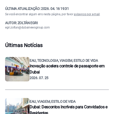
ÚLTIMA ATUALIZAÇÃO:
2026. 04. 16 19:31
Se você encontrar algum erro nesta página, por favor
avise-nos por e-mail
.
AUTOR: ZOLTÁN EGRI
egri.zoltan@dubainewsgroup.com
Últimas Notícias
EAU, TECNOLOGIA, VIAGEM, ESTILO DE VIDA
Inovação acelera controle de passaporte em
Dubai
2026. 07. 25
EAU, VIAGEM, ESTILO DE VIDA
Dubai: Descontos Incríveis para Convidados e
Residentes