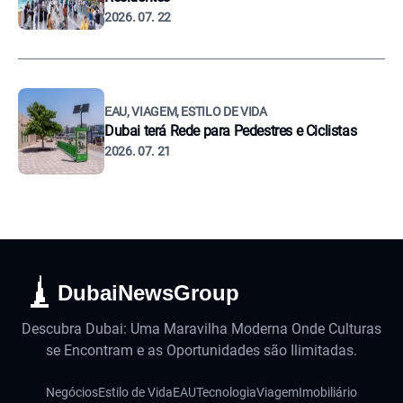
2026. 07. 22
EAU, VIAGEM, ESTILO DE VIDA
Dubai terá Rede para Pedestres e Ciclistas
2026. 07. 21
DubaiNewsGroup
Descubra Dubai: Uma Maravilha Moderna Onde Culturas
se Encontram e as Oportunidades são Ilimitadas.
Negócios
Estilo de Vida
EAU
Tecnologia
Viagem
Imobiliário