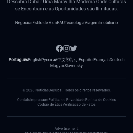
Descubra Dubai: Uma Maravilha Moderna Onde Culturas
se Encontram e as Oportunidades são Ilimitadas.
Negócios
Estilo de Vida
EAU
Tecnologia
Viagem
Imobiliário
Português
English
Русский
中文
हिंदी
اردو
Español
Français
Deutsch
Magyar
Slovenský
©
2026
NotíciasDeDubai. Todos os direitos reservados.
Contato
Impressum
Política de Privacidade
Política de Cookies
Código de Ética
Verificação de Fatos
Advertisement: