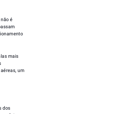
 não é
 passam
ncionamento
alas mais
s
s aéreas, um
s dos