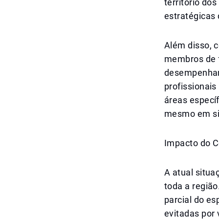
território d
estratégica
Além disso, c
membros de f
desempenham 
profissionais
áreas especí
mesmo em sit
Impacto do C
A atual situa
toda a regiã
parcial do e
evitadas por