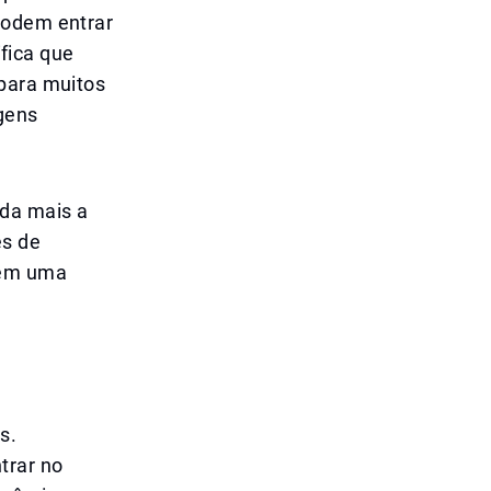
podem entrar
ifica que
 para muitos
agens
nda mais a
es de
 em uma
s.
trar no