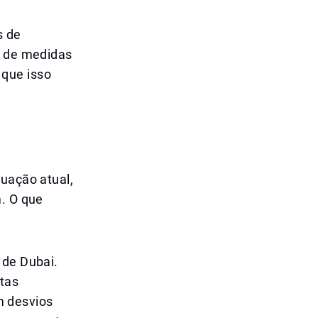
s de
a de medidas
que isso
tuação atual,
m. O que
 de Dubai.
tas
 desvios