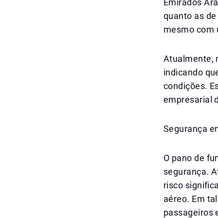
Emirados Ára
quanto as de
mesmo com u
Atualmente, m
indicando qu
condições. Es
empresarial 
Segurança em
O pano de fu
segurança. A
risco signific
aéreo. Em tal
passageiros e