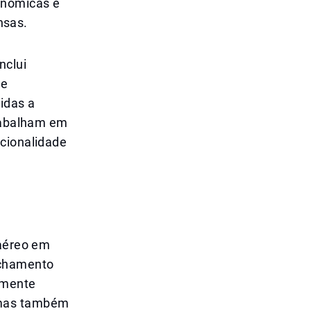
onômicas e
nsas.
nclui
ue
idas a
trabalham em
ncionalidade
 aéreo em
echamento
amente
 mas também