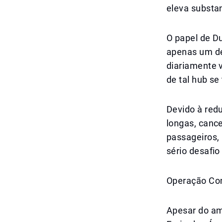
eleva substa
O papel de Du
apenas um de
diariamente 
de tal hub se
Devido à red
longas, canc
passageiros, 
sério desafio 
Operação Con
Apesar do am