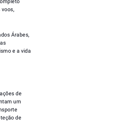
completo
 voos,
ados Árabes,
vas
rismo e a vida
rações de
sentam um
ansporte
oteção de