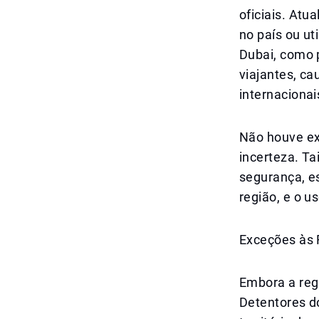
oficiais. At
no país ou uti
Dubai, como 
viajantes, ca
internacionai
Não houve ex
incerteza. T
segurança, e
região, e o u
Exceções às 
Embora a regr
Detentores d