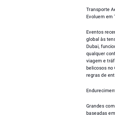
Transporte A
Evoluem em 
Eventos rece
global às te
Dubai, funci
qualquer con
viagem e tráf
belicosos no
regras de ent
Endureciment
Grandes comp
baseadas em 