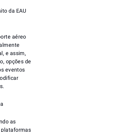
sito da EAU
orte aéreo
ialmente
l, e assim,
oo, opções de
os eventos
odificar
s.
ca
ndo as
 plataformas