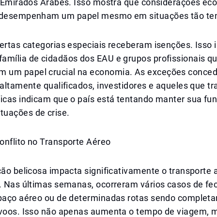
os Emirados Árabes. Isso mostra que considerações ec
s desempenham um papel mesmo em situações tão te
ertas categorias especiais receberam isenções. Isso i
amília de cidadãos dos EAU e grupos profissionais q
um papel crucial na economia. As exceções conced
 altamente qualificados, investidores e aqueles que 
ficas indicam que o país está tentando manter sua fu
uações de crise.
onflito no Transporte Aéreo
ção belicosa impacta significativamente o transporte
o. Nas últimas semanas, ocorreram vários casos de f
spaço aéreo ou de determinadas rotas sendo complet
 voos. Isso não apenas aumenta o tempo de viagem,