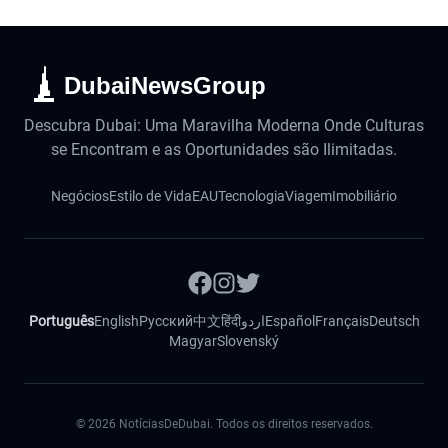
DubaiNewsGroup
Descubra Dubai: Uma Maravilha Moderna Onde Culturas
se Encontram e as Oportunidades são Ilimitadas.
Negócios
Estilo de Vida
EAU
Tecnologia
Viagem
Imobiliário
Português
English
Русский
中文
हिंदी
اردو
Español
Français
Deutsch
Magyar
Slovenský
©
2026
NotíciasDeDubai. Todos os direitos reservados.