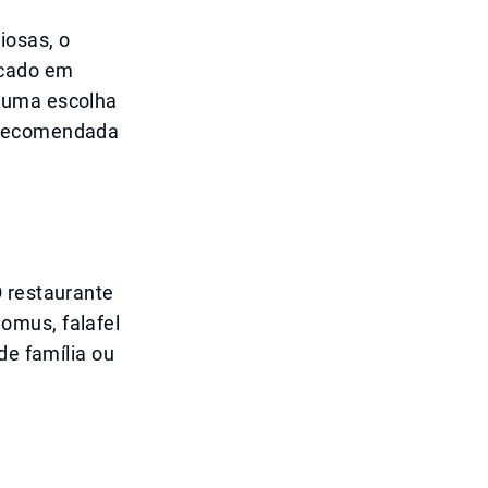
iosas, o
ocado em
e uma escolha
e recomendada
O restaurante
omus, falafel
de família ou