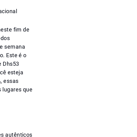
acional
neste fim de
odos
 de semana
o. Este é o
de Dhs53
ocê esteja
, essas
s lugares que
s autênticos