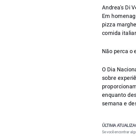
Andrea's Di V
Em homenagem
pizza marghe
comida italia
Não perca o e
O Dia Nacion
sobre experi
proporcionam
enquanto des
semana e des
ÚLTIMA ATUALIZA
Se você encontrar alg