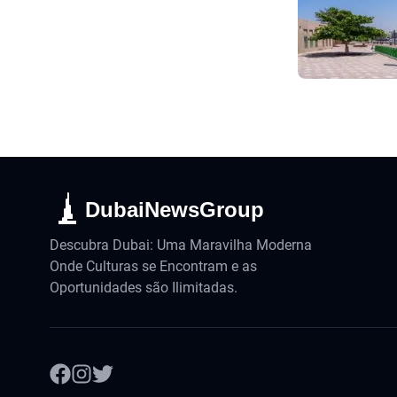
DubaiNewsGroup
Descubra Dubai: Uma Maravilha Moderna
Onde Culturas se Encontram e as
Oportunidades são Ilimitadas.