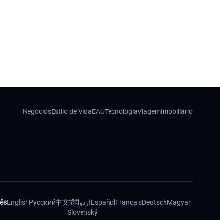
Negócios
Estilo de Vida
EAU
Tecnologia
Viagem
Imobiliário
ês
English
Русский
中文
हिंदी
اردو
Español
Français
Deutsch
Magyar
Slovenský