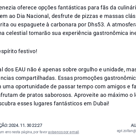
enezia oferece opções fantásticas para fãs da culinária
 ao Dia Nacional, desfrute de pizzas e massas clá
rita ou espaguete à carbonara por Dhs53. A atmosfera
na celestial tornarão sua experiência gastronômica in
spírito festivo!
al dos EAU não é apenas sobre orgulho e unidade, m
ências compartilhadas. Essas promoções gastronômi
 uma oportunidade de passar tempo com amigos e fa
frutam de pratos saborosos. Aproveite ao máximo o l
cubra esses lugares fantásticos em Dubai!
ÇÃO:
2024. 11. 30 22:27
AU
egri.zolta
um erro nesta página, por favor
avise-nos por e-mail
.