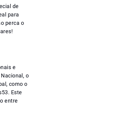
ecial de
eal para
o perca o
lares!
nais e
 Nacional, o
pal, como o
s53. Este
o entre