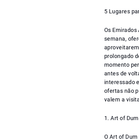
5 Lugares pa
Os Emirados 
semana, ofer
aproveitarem
prolongado d
momento perf
antes de volt
interessado 
ofertas não 
valem a visi
1. Art of Dum
O Art of Dum