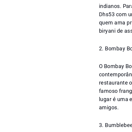
indianos. Pa
Dhs53 com um
quem ama pra
biryani de as
2. Bombay Bo
O Bombay Bor
contemporâne
restaurante o
famoso frang
lugar é uma e
amigos.
3. Bumblebee