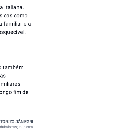
 italiana.
ssicas como
 familiar e a
esquecível.
as também
cas
miliares
ongo fim de
TOR: ZOLTÁN EGRI
n@dubainewsgroup.com