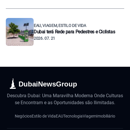
EAU, VIAGEM, ESTILO DE VIDA
Dubai terá Rede para Pedestres e Ciclistas
2026. 07. 21
DubaiNewsGroup
Descubra Dubai: Uma Maravilha Moderna Onde Culturas
se Encontram e as Oportunidades são Ilimitadas.
Negócios
Estilo de Vida
EAU
Tecnologia
Viagem
Imobiliário