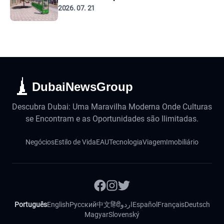
2026. 07. 21
DubaiNewsGroup
Descubra Dubai: Uma Maravilha Moderna Onde Culturas
se Encontram e as Oportunidades são Ilimitadas.
Negócios
Estilo de Vida
EAU
Tecnologia
Viagem
Imobiliário
Português
English
Русский
中文
हिंदी
اردو
Español
Français
Deutsch
Magyar
Slovenský