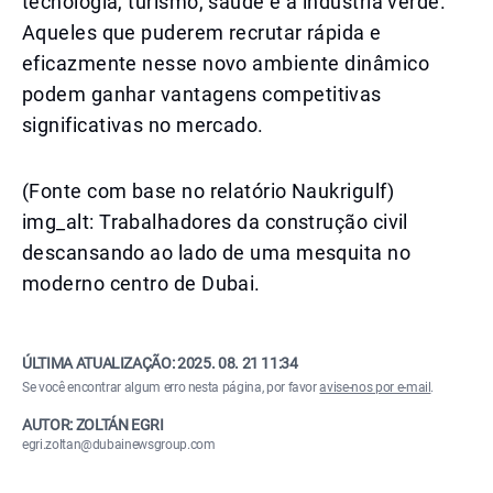
tecnologia, turismo, saúde e a indústria verde.
Aqueles que puderem recrutar rápida e
eficazmente nesse novo ambiente dinâmico
podem ganhar vantagens competitivas
significativas no mercado.
(Fonte com base no relatório Naukrigulf)
img_alt: Trabalhadores da construção civil
descansando ao lado de uma mesquita no
moderno centro de Dubai.
ÚLTIMA ATUALIZAÇÃO:
2025. 08. 21 11:34
Se você encontrar algum erro nesta página, por favor
avise-nos por e-mail
.
AUTOR: ZOLTÁN EGRI
egri.zoltan@dubainewsgroup.com