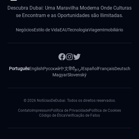
Descubra Dubai: Uma Maravilha Moderna Onde Culturas
se Encontram e as Oportunidades são Ilimitadas.
Negócios
Estilo de Vida
EAU
Tecnologia
Viagem
Imobiliário
Português
English
Русский
中文
हिंदी
اردو
Español
Français
Deutsch
Magyar
Slovenský
©
2026
NotíciasDeDubai. Todos os direitos reservados.
Contato
Impressum
Política de Privacidade
Política de Cookies
Código de Ética
Verificação de Fatos