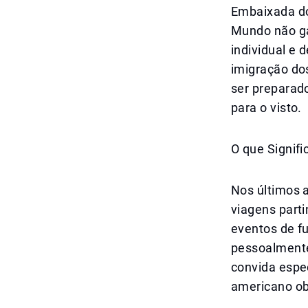
Embaixada do
Mundo não ga
individual e 
imigração do
ser preparad
para o visto.
O que Signif
Nos últimos 
viagens parti
eventos de fu
pessoalmente
convida espe
americano ob