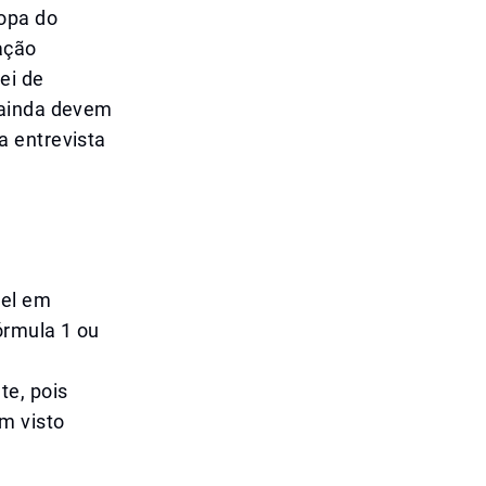
opa do
ação
ei de
 ainda devem
a entrevista
vel em
órmula 1 ou
te, pois
m visto