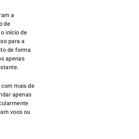
ram a
o de
o início de
so para a
sto de forma
gos apenas
istante.
s com mais de
endar apenas
icularmente
aram voos ou