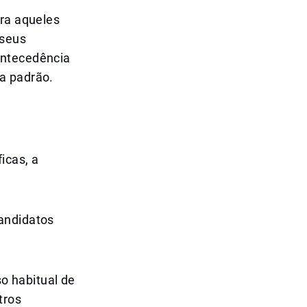
ara aqueles
 seus
antecedência
a padrão.
icas, a
candidatos
 habitual de
tros