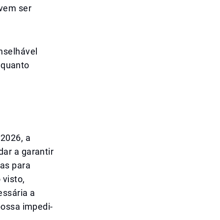
evem ser
nselhável
o quanto
 2026, a
ar a garantir
ras para
visto,
essária a
possa impedi-