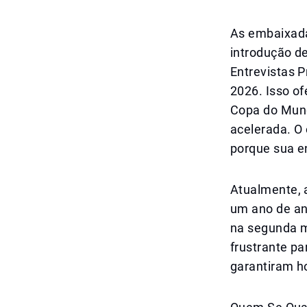
As embaixada
introdução 
Entrevistas P
2026. Isso o
Copa do Mund
acelerada. O
porque sua e
Atualmente, 
um ano de an
na segunda m
frustrante p
garantiram 