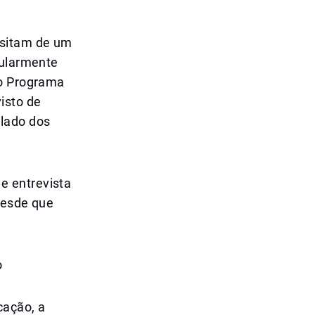
ssitam de um
cularmente
do Programa
isto de
ulado dos
e entrevista
desde que
o
cação, a