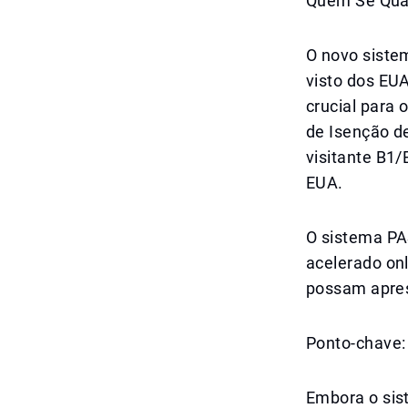
Quem Se Quali
O novo siste
visto dos EUA
crucial para
de Isenção d
visitante B1
EUA.
O sistema PA
acelerado onl
possam apres
Ponto-chave:
Embora o sis