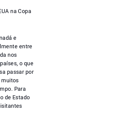
 EUA na Copa
anadá e
lmente entre
ada nos
países, o que
sa passar por
, muitos
empo. Para
to de Estado
isitantes