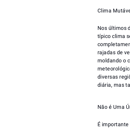
Clima Mutáve
Nos últimos 
típico clima 
completament
rajadas de v
moldando o ce
meteorológic
diversas regi
diária, mas t
Não é Uma Ú
É importante