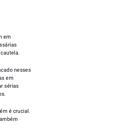
em em
ssárias
 cautela.
scado nesses
sas em
r sérias
os.
ém é crucial.
s também