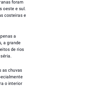
oranas foram
 oeste e sul.
s costeiras e
apenas a
, a grande
itos de rios
séria.
s as chuvas
specialmente
a o interior