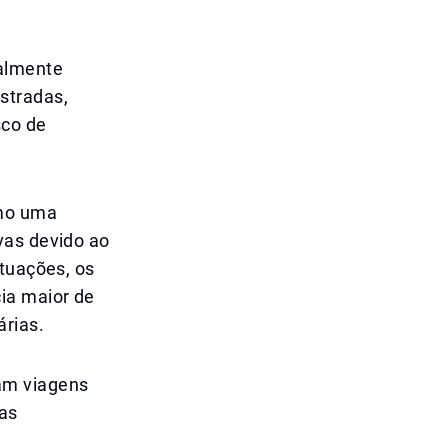
almente
stradas,
sco de
smo uma
vas devido ao
ituações, os
ia maior de
árias.
am viagens
as