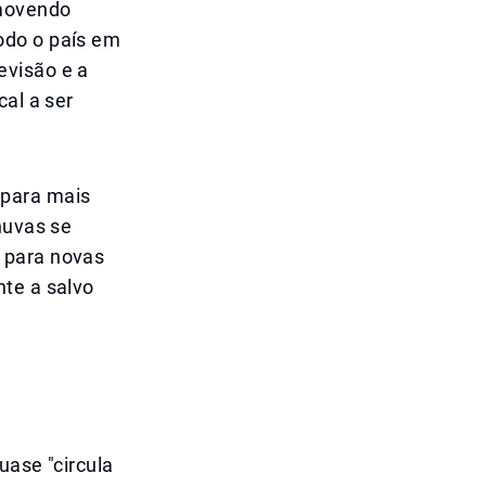
 movendo
odo o país em
evisão e a
cal a ser
 para mais
huvas se
 para novas
nte a salvo
uase "circula