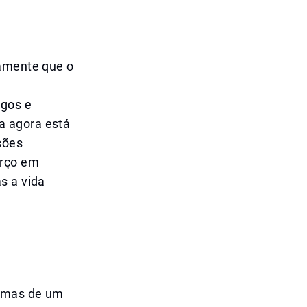
ramente que o
agos e
a agora está
sões
arço em
s a vida
, mas de um