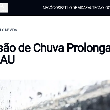
NEGÓCIOS
ESTILO DE VIDA
EAU
TECNOLOG
squisa
ILO DE VIDA
são de Chuva Prolong
EAU