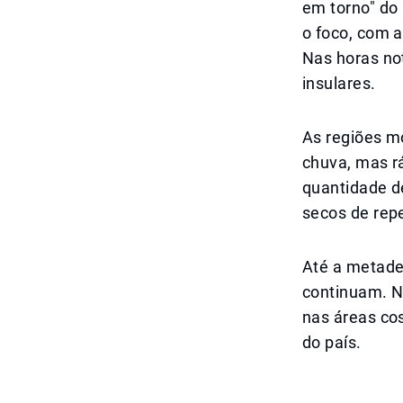
em torno" do 
o foco, com 
Nas horas not
insulares.
As regiões m
chuva, mas r
quantidade d
secos de rep
Até a metade
continuam. N
nas áreas cos
do país.