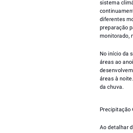
sistema clim
continuament
diferentes m
preparação pa
monitorado,
No início da
áreas ao anoi
desenvolvem 
áreas à noit
da chuva.
Precipitaçã
Ao detalhar d