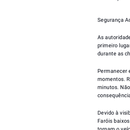
Segurança A
As autorida
primeiro luga
durante as ch
Permanecer e
momentos. Rá
minutos. Não 
consequências
Devido à visi
Faróis baixo
tornam o veíc