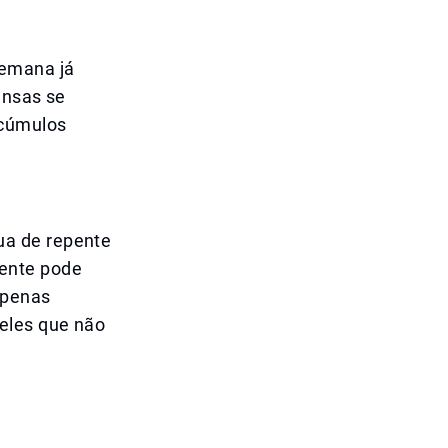
semana já
ensas se
Acúmulos
ua de repente
iente pode
apenas
eles que não