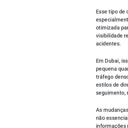
Esse tipo de 
especialment
otimizada pa
visibilidade 
acidentes.
Em Dubai, is
pequena quan
tráfego denso
estilos de d
seguimento, 
As mudanças 
não essencia
informações 