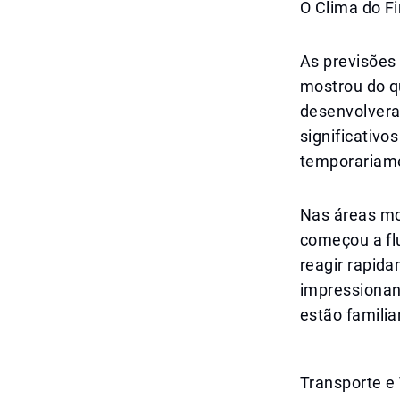
O Clima do F
As previsões
mostrou do qu
desenvolvera
significativ
temporariame
Nas áreas mo
começou a fl
reagir rapid
impressionan
estão familia
Transporte e