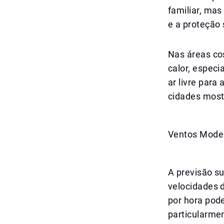
familiar, mas
e a proteção 
Nas áreas co
calor, especi
ar livre para
cidades most
Ventos Moder
A previsão s
velocidades d
por hora pod
particularme