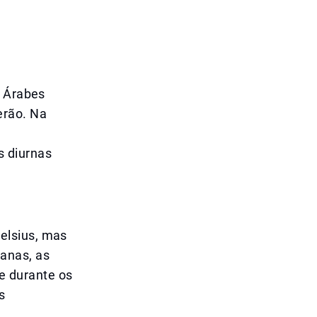
s Árabes
erão. Na
 diurnas
elsius, mas
anas, as
e durante os
s