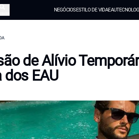
NEGÓCIOS
ESTILO DE VIDA
EAU
TECNOLOG
squisa
IDA
são de Alívio Temporár
a dos EAU