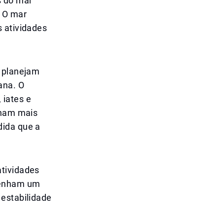
s do mar
. O mar
s atividades
e planejam
ana. O
 iates e
rnam mais
dida que a
atividades
mpenham um
 estabilidade