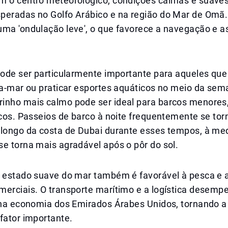
m o centro meteorológico, condições calmas e suave
peradas no Golfo Arábico e na região do Mar de Omã
uma 'ondulação leve', o que favorece a navegação e a
 pode ser particularmente importante para aqueles qu
ra-mar ou praticar esportes aquáticos no meio da sem
inho mais calmo pode ser ideal para barcos menores,
icos. Passeios de barco à noite frequentemente se to
 longo da costa de Dubai durante esses tempos, à me
e torna mais agradável após o pôr do sol.
o estado suave do mar também é favorável à pesca e 
merciais. O transporte marítimo e a logística dese
o na economia dos Emirados Árabes Unidos, tornando a
fator importante.