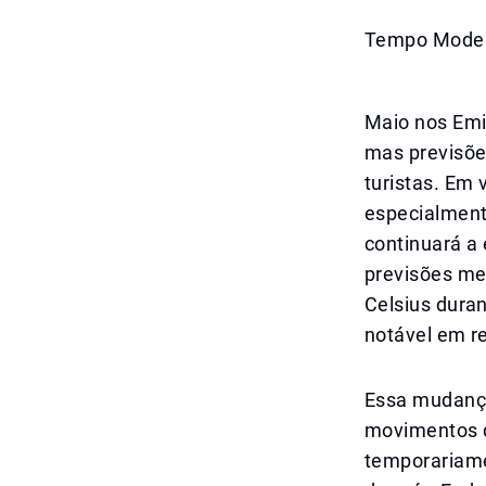
Tempo Moder
Maio nos Emi
mas previsõe
turistas. Em 
especialment
continuará a
previsões met
Celsius duran
notável em re
Essa mudança
movimentos d
temporariame