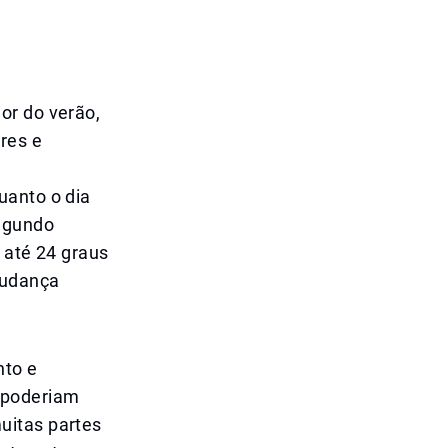
or do verão,
res e
uanto o dia
Segundo
 até 24 graus
mudança
nto e
 poderiam
uitas partes