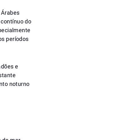
s Árabes
 contínuo do
specialmente
os períodos
adões e
stante
ento noturno