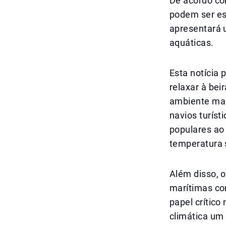
De acordo co
podem ser es
apresentará 
aquáticas.
Esta notícia
relaxar à bei
ambiente mar
navios turíst
populares ao
temperatura s
Além disso, 
marítimas co
papel crític
climática um 