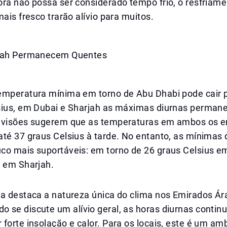
ra não possa ser considerado tempo frio, o resfriame
mais fresco trarão alívio para muitos.
rjah Permanecem Quentes
emperatura mínima em torno de Abu Dhabi pode cair p
sius, em Dubai e Sharjah as máximas diurnas perman
evisões sugerem que as temperaturas em ambos os 
até 37 graus Celsius à tarde. No entanto, as mínima
co mais suportáveis: em torno de 26 graus Celsius e
s em Sharjah.
ça destaca a natureza única do clima nos Emirados Ár
 se discute um alívio geral, as horas diurnas conti
forte insolação e calor. Para os locais, este é um am