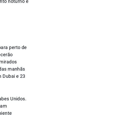
nto noturno e
ara perto de
ecerão
emirados
s das manhãs
m Dubai e 23
abes Unidos.
nuam
biente