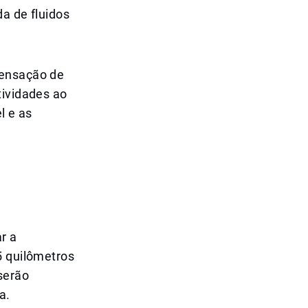
a de fluidos
sensação de
tividades ao
l e as
r a
5 quilômetros
serão
a.