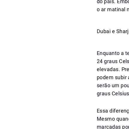
do país. Embo
o ar matinal 
Dubai e Sha
Enquanto a t
24 graus Cel
elevadas. Pr
podem subir 
serão um pou
graus Celsiu
Essa diferen
Mesmo quando
marcadas por 