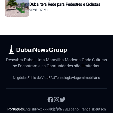
Dubai terá Rede para Pedestres e Ciclistas
2026. 07. 21
DubaiNewsGroup
Descubra Dubai: Uma Maravilha Moderna Onde Culturas
se Encontram e as Oportunidades são Ilimitadas.
Negócios
Estilo de Vida
EAU
Tecnologia
Viagem
Imobiliário
Português
English
Русский
中文
हिंदी
اردو
Español
Français
Deutsch