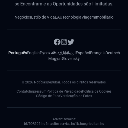
se Encontram e as Oportunidades são Ilimitadas.
Negócios
Estilo de Vida
EAU
Tecnologia
Viagem
Imobiliário
Português
English
Русский
中文
हिंदी
اردو
Español
Français
Deutsch
Magyar
Slovenský
©
2026
NotíciasDeDubai. Todos os direitos reservados.
Contato
Impressum
Política de Privacidade
Política de Cookies
Código de Ética
Verificação de Fatos
Advertisement:
bUTOR5
05.hu
5n.ae
tire-service.hu
1b.hu
egrizoltan.hu