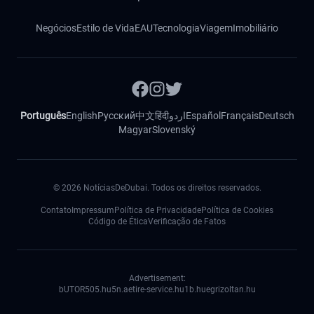
Negócios
Estilo de Vida
EAU
Tecnologia
Viagem
Imobiliário
Português
English
Русский
中文
हिंदी
اردو
Español
Français
Deutsch
Magyar
Slovenský
©
2026
NotíciasDeDubai. Todos os direitos reservados.
Contato
Impressum
Política de Privacidade
Política de Cookies
Código de Ética
Verificação de Fatos
Advertisement:
bUTOR5
05.hu
5n.ae
tire-service.hu
1b.hu
egrizoltan.hu