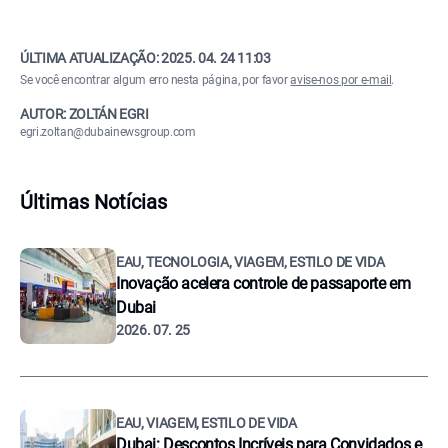
ÚLTIMA ATUALIZAÇÃO:
2025. 04. 24 11:03
Se você encontrar algum erro nesta página, por favor
avise-nos por e-mail
.
AUTOR: ZOLTÁN EGRI
egri.zoltan@dubainewsgroup.com
Últimas Notícias
EAU, TECNOLOGIA, VIAGEM, ESTILO DE VIDA
Inovação acelera controle de passaporte em
Dubai
2026. 07. 25
EAU, VIAGEM, ESTILO DE VIDA
Dubai: Descontos Incríveis para Convidados e