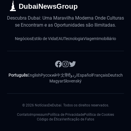
DubaiNewsGroup
Descubra Dubai: Uma Maravilha Moderna Onde Culturas
se Encontram e as Oportunidades são Ilimitadas.
Negócios
Estilo de Vida
EAU
Tecnologia
Viagem
Imobiliário
Português
English
Русский
中文
हिंदी
اردو
Español
Français
Deutsch
Magyar
Slovenský
©
2026
NotíciasDeDubai. Todos os direitos reservados.
Contato
Impressum
Política de Privacidade
Política de Cookies
Código de Ética
Verificação de Fatos