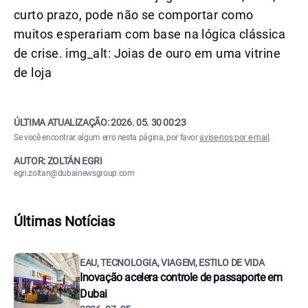
curto prazo, pode não se comportar como
muitos esperariam com base na lógica clássica
de crise. img_alt: Joias de ouro em uma vitrine
de loja
ÚLTIMA ATUALIZAÇÃO:
2026. 05. 30 00:23
Se você encontrar algum erro nesta página, por favor
avise-nos por e-mail
.
AUTOR: ZOLTÁN EGRI
egri.zoltan@dubainewsgroup.com
Últimas Notícias
EAU, TECNOLOGIA, VIAGEM, ESTILO DE VIDA
Inovação acelera controle de passaporte em
Dubai