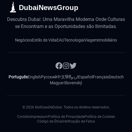
DubaiNewsGroup
Descubra Dubai: Uma Maravilha Moderna Onde Culturas
se Encontram e as Oportunidades são Ilimitadas.
Negócios
Estilo de Vida
EAU
Tecnologia
Viagem
Imobiliário
Português
English
Русский
中文
हिंदी
اردو
Español
Français
Deutsch
Magyar
Slovenský
©
2026
NotíciasDeDubai. Todos os direitos reservados.
Contato
Impressum
Política de Privacidade
Política de Cookies
Código de Ética
Verificação de Fatos