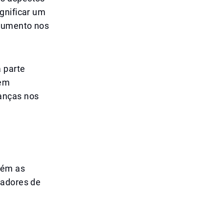
gnificar um
 aumento nos
 parte
bem
anças nos
bém as
tadores de