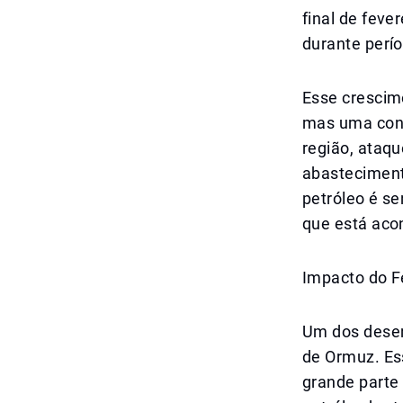
final de feve
durante perío
Esse crescim
mas uma cons
região, ataqu
abasteciment
petróleo é s
que está aco
Impacto do F
Um dos desen
de Ormuz. Es
grande parte