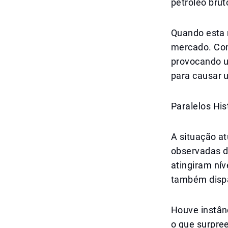
petróleo bru
Quando esta 
mercado. Com
provocando um
para causar u
Paralelos His
A situação a
observadas du
atingiram ní
também dispa
Houve instânc
o que surpre