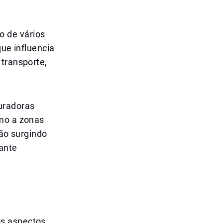
o de vários
que influencia
 transporte,
uradoras
imo a zonas
tão surgindo
ante
os aspectos