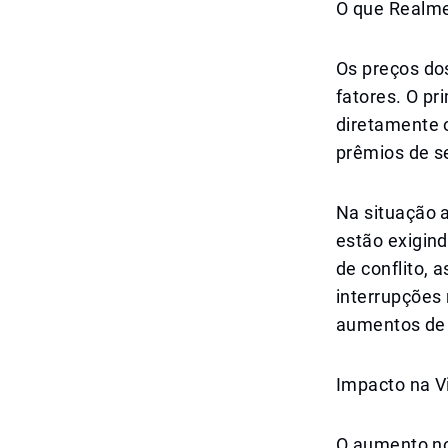
O que Realme
Os preços do
fatores. O pr
diretamente o
prêmios de s
Na situação 
estão exigin
de conflito, 
interrupções
aumentos de 
Impacto na V
O aumento no