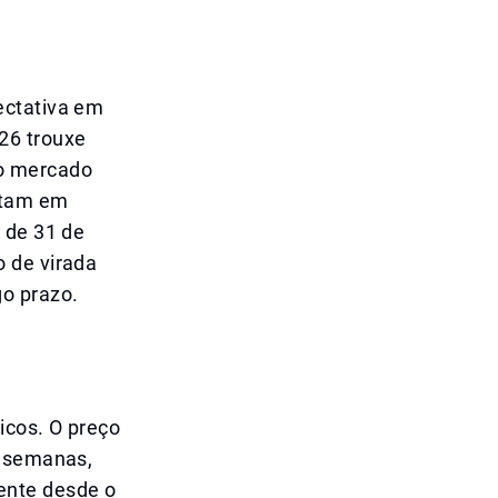
ectativa em
26 trouxe
do mercado
ontam em
 de 31 de
 de virada
go prazo.
icos. O preço
s semanas,
ente desde o