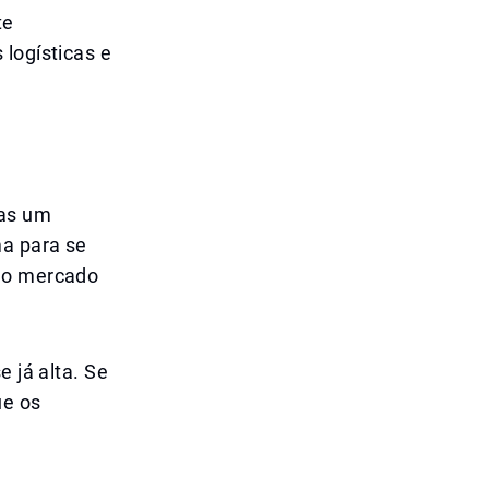
te
 logísticas e
nas um
ma para se
o o mercado
e já alta. Se
ue os