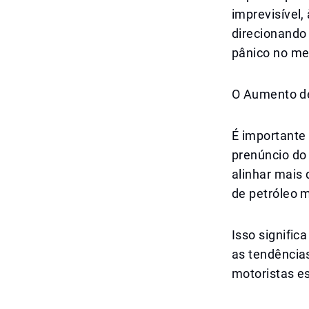
imprevisível
direcionando 
pânico no me
O Aumento d
É importante
prenúncio do 
alinhar mais
de petróleo 
Isso signific
as tendência
motoristas e