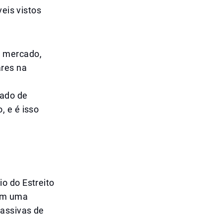
veis vistos
e mercado,
ares na
cado de
, e é isso
o do Estreito
com uma
assivas de