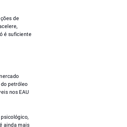
ações de
celere,
 é suficiente
 mercado
 do petróleo
veis nos EAU
psicológico,
é ainda mais