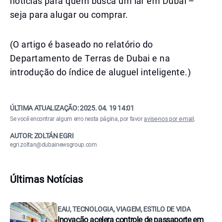
notícias para quem busca um lar em Dubai –
seja para alugar ou comprar.
(O artigo é baseado no relatório do
Departamento de Terras de Dubai e na
introdução do índice de aluguel inteligente.)
ÚLTIMA ATUALIZAÇÃO:
2025. 04. 19 14:01
Se você encontrar algum erro nesta página, por favor
avise-nos por e-mail
.
AUTOR: ZOLTÁN EGRI
egri.zoltan@dubainewsgroup.com
Últimas Notícias
EAU, TECNOLOGIA, VIAGEM, ESTILO DE VIDA
Inovação acelera controle de passaporte em