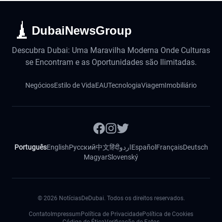
DubaiNewsGroup
Descubra Dubai: Uma Maravilha Moderna Onde Culturas
se Encontram e as Oportunidades são Ilimitadas.
Negócios
Estilo de Vida
EAU
Tecnologia
Viagem
Imobiliário
Português
English
Русский
中文
हिंदी
اردو
Español
Français
Deutsch
Magyar
Slovenský
©
2026
NotíciasDeDubai. Todos os direitos reservados.
Contato
Impressum
Política de Privacidade
Política de Cookies