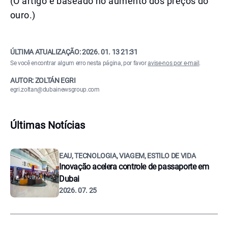
(O artigo é baseado no aumento dos preços do
ouro.)
ÚLTIMA ATUALIZAÇÃO:
2026. 01. 13 21:31
Se você encontrar algum erro nesta página, por favor
avise-nos por e-mail
.
AUTOR: ZOLTÁN EGRI
egri.zoltan@dubainewsgroup.com
Últimas Notícias
EAU, TECNOLOGIA, VIAGEM, ESTILO DE VIDA
Inovação acelera controle de passaporte em
Dubai
2026. 07. 25