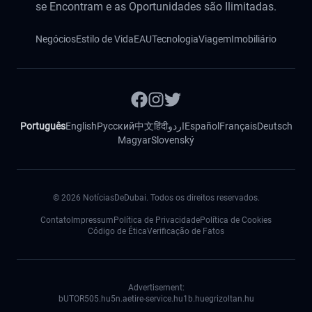
se Encontram e as Oportunidades são Ilimitadas.
Negócios
Estilo de Vida
EAU
Tecnologia
Viagem
Imobiliário
Português
English
Русский
中文
हिंदी
اردو
Español
Français
Deutsch
Magyar
Slovenský
©
2026
NotíciasDeDubai. Todos os direitos reservados.
Contato
Impressum
Política de Privacidade
Política de Cookies
Código de Ética
Verificação de Fatos
Advertisement:
bUTOR5
05.hu
5n.ae
tire-service.hu
1b.hu
egrizoltan.hu