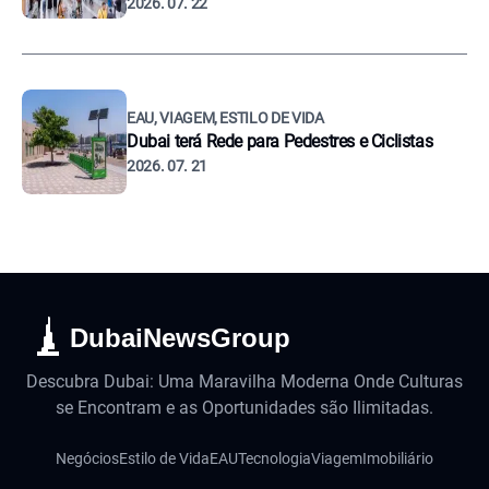
2026. 07. 22
EAU, VIAGEM, ESTILO DE VIDA
Dubai terá Rede para Pedestres e Ciclistas
2026. 07. 21
DubaiNewsGroup
Descubra Dubai: Uma Maravilha Moderna Onde Culturas
se Encontram e as Oportunidades são Ilimitadas.
Negócios
Estilo de Vida
EAU
Tecnologia
Viagem
Imobiliário