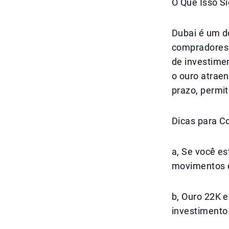
O Que Isso S
Dubai é um d
compradores 
de investime
o ouro atrae
prazo, permit
Dicas para C
a, Se você e
movimentos d
b, Ouro 22K 
investimento