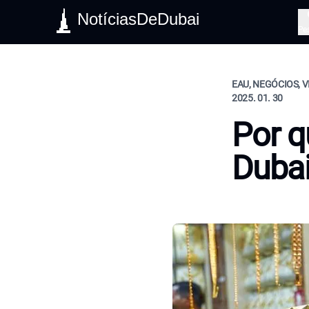
NotíciasDeDubai
Pe
EAU, NEGÓCIOS, V
2025. 01. 30
Por q
Duba