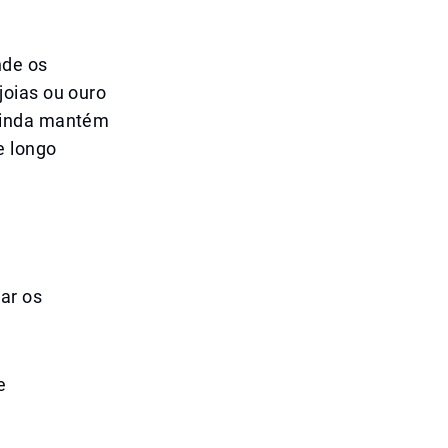
nde os
joias ou ouro
 ainda mantém
e longo
ar os
e