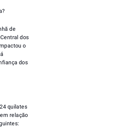
a?
nhã de
 Central dos
 impactou o
tá
nfiança dos
24 quilates
 em relação
guintes: