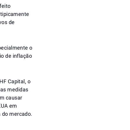
feito
 tipicamente
vos de
pecialmente o
o de inflação
HF Capital, o
vas medidas
dem causar
s EUA em
a do mercado.