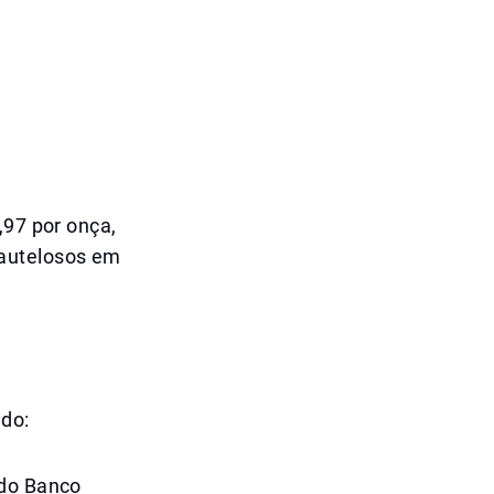
,97 por onça,
cautelosos em
ndo:
 do Banco