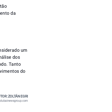
ntão
ento da
onsiderado um
nálise dos
odo. Tanto
ovimentos do
TOR: ZOLTÁN EGRI
n@dubainewsgroup.com