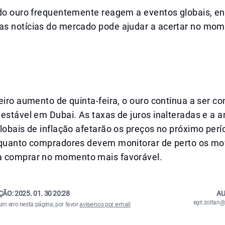
 do ouro frequentemente reagem a eventos globais, e
s notícias do mercado pode ajudar a acertar no mom
eiro aumento de quinta-feira, o ouro continua a ser c
estável em Dubai. As taxas de juros inalteradas e a a
lobais de inflação afetarão os preços no próximo perí
 quanto compradores devem monitorar de perto os m
 comprar no momento mais favorável.
ÇÃO:
2025. 01. 30 20:28
AU
egri.zolta
um erro nesta página, por favor
avise-nos por e-mail
.