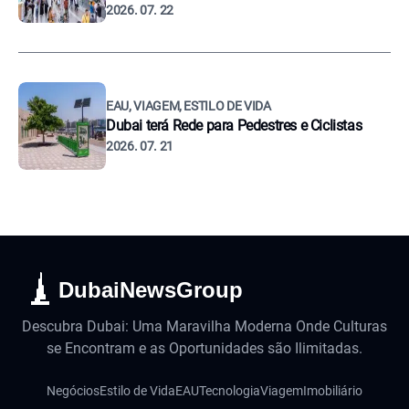
2026. 07. 22
EAU, VIAGEM, ESTILO DE VIDA
Dubai terá Rede para Pedestres e Ciclistas
2026. 07. 21
DubaiNewsGroup
Descubra Dubai: Uma Maravilha Moderna Onde Culturas
se Encontram e as Oportunidades são Ilimitadas.
Negócios
Estilo de Vida
EAU
Tecnologia
Viagem
Imobiliário