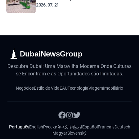
2026. 07. 21
DubaiNewsGroup
Descubra Dubai: Uma Maravilha Moderna Onde Culturas
se Encontram e as Oportunidades são Ilimitadas.
Negócios
Estilo de Vida
EAU
Tecnologia
Viagem
Imobiliário
Português
English
Русский
中文
हिंदी
اردو
Español
Français
Deutsch
Magyar
Slovenský