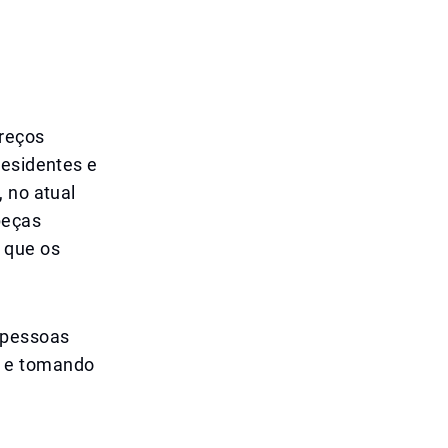
reços
residentes e
 no atual
peças
 que os
 pessoas
o e tomando