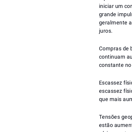
iniciar um c
grande impuls
geralmente a
juros.
Compras de b
continuam au
constante no
Escassez fís
escassez fís
que mais aum
Tensões geopo
estão aument