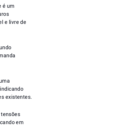
e é um
uros
 e livre de
mundo
emanda
 uma
 indicando
s existentes.
s tensões
ficando em