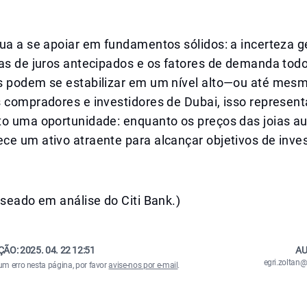
ua a se apoiar em fundamentos sólidos: a incerteza ge
xas de juros antecipados e os fatores de demanda to
s podem se estabilizar em um nível alto—ou até mesm
s compradores e investidores de Dubai, isso represen
to uma oportunidade: enquanto os preços das joias 
ce um ativo atraente para alcançar objetivos de inve
aseado em análise do Citi Bank.)
ÇÃO:
2025. 04. 22 12:51
AU
egri.zolta
um erro nesta página, por favor
avise-nos por e-mail
.