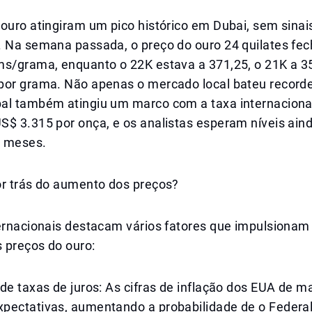
 ouro atingiram um pico histórico em Dubai, sem sina
. Na semana passada, o preço do ouro 24 quilates fe
ms/grama, enquanto o 22K estava a 371,25, o 21K a 35
por grama. Não apenas o mercado local bateu record
al também atingiu um marco com a taxa internaciona
$ 3.315 por onça, e os analistas esperam níveis aind
s meses.
or trás do aumento dos preços?
ternacionais destacam vários fatores que impulsionam
 preços do ouro:
de taxas de juros: As cifras de inflação dos EUA de m
pectativas, aumentando a probabilidade de o Federa