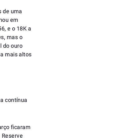
is de uma
chou em
6, e o 18K a
es, mas o
l do ouro
a mais altos
 a contínua
arço ficaram
l Reserve