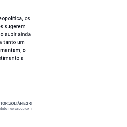
opolítica, os
dos sugerem
o subir ainda
ta tanto um
aumentam, o
stimento a
TOR: ZOLTÁN EGRI
n@dubainewsgroup.com