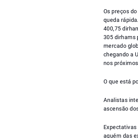
Os preços do
queda rápida
400,75 dirha
305 dirhams 
mercado glob
chegando a US
nos próximo
O que está p
Analistas in
ascensão dos
Expectativas 
aquém das ex