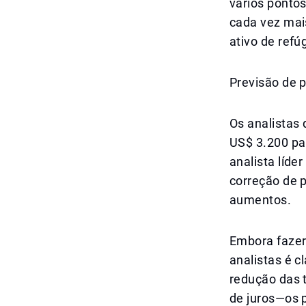
vários pontos
cada vez mais
ativo de refú
Previsão de 
Os analistas
US$ 3.200 pa
analista líde
correção de 
aumentos.
Embora fazer
analistas é 
redução das t
de juros—os 