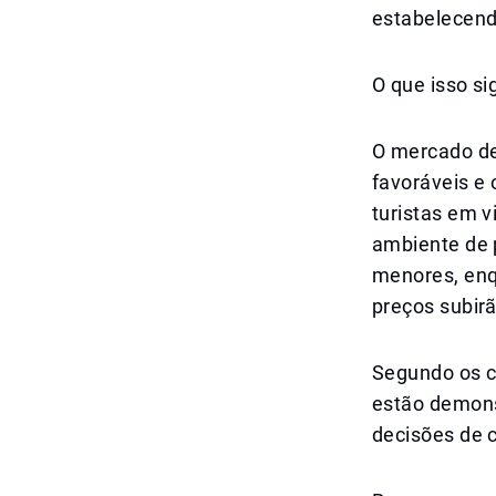
estabelecend
O que isso si
O mercado de
favoráveis e 
turistas em v
ambiente de 
menores, enq
preços subir
Segundo os c
estão demons
decisões de 