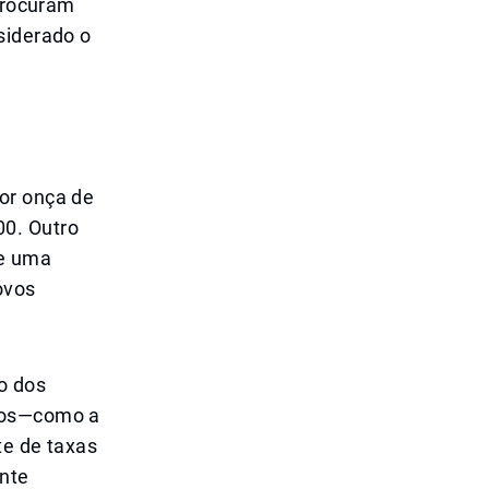
 procuram
siderado o
or onça de
00. Outro
de uma
ovos
o dos
stos—como a
te de taxas
ente