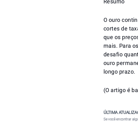
Resumo
O ouro contin
cortes de ta
que os preço
mais. Para o
desafio quan
ouro permane
longo prazo.
(O artigo é b
ÚLTIMA ATUALIZA
Se você encontrar alg