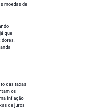
das moedas de
uando
já que
idores.
manda
nto das taxas
entam os
ma inflação
xas de juros