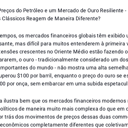
Preços do Petróleo e um Mercado de Ouro Resiliente -
s Clássicos Reagem de Maneira Diferente?
tempos, os mercados financeiros globais têm exibid
sante, mas difícil para muitos entenderem à primeira v
tensões crescentes no Oriente Médio estão fazendo o
ararem, o ouro - tradicionalmente considerado um dos
 importantes do mundo - não mostra uma alta semelha
uperou $100 por barril, enquanto o preço do ouro se e
000 por onça, sem embarcar em uma subida espetacul
ça ilustra bem que os mercados financeiros modernos
olíticos de maneira muito mais complexa do que em
Por trás dos movimentos de preços dessas duas commo
econômicos completamente diferentes que coletiva