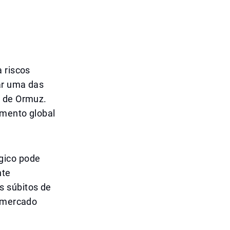
 riscos
tar uma das
o de Ormuz.
imento global
gico pode
nte
s súbitos de
o mercado