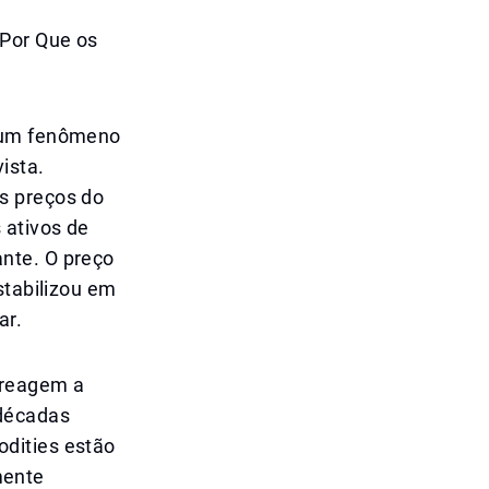
 Por Que os
o um fenômeno
ista.
s preços do
 ativos de
nte. O preço
stabilizou em
ar.
 reagem a
 décadas
dities estão
mente