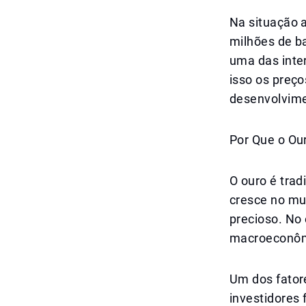
Na situação a
milhões de ba
uma das inter
isso os preço
desenvolvime
Por Que o O
O ouro é trad
cresce no mu
precioso. No 
macroeconômi
Um dos fatore
investidores