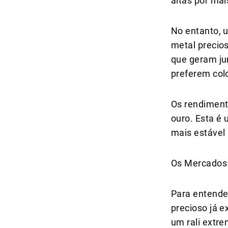
altas por ma
No entanto, u
metal precios
que geram ju
preferem colo
Os rendiment
ouro. Esta é 
mais estável 
Os Mercados 
Para entende
precioso já 
um rali extr