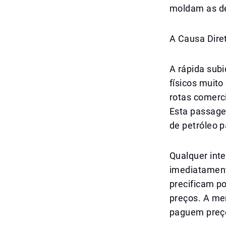
moldam as de
A Causa Dire
A rápida subi
físicos muito
rotas comerc
Esta passage
de petróleo p
Qualquer int
imediatament
precificam p
preços. A mer
paguem preço