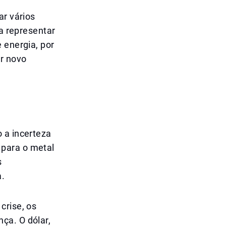
ar vários
ia representar
 energia, por
er novo
 a incerteza
 para o metal
s
a.
crise, os
ça. O dólar,