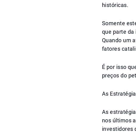
históricas.
Somente este 
que parte da 
Quando um at
fatores cata
É por isso q
preços do pe
As Estratégi
As estratégi
nos últimos 
investidores