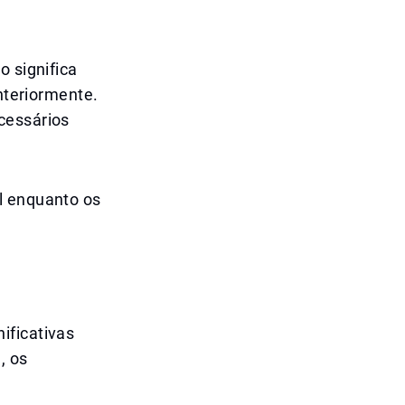
o significa
anteriormente.
cessários
l enquanto os
ificativas
, os