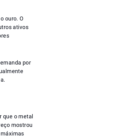
 o ouro. O
utros ativos
ores
 demanda por
tualmente
da.
r que o metal
preço mostrou
de máximas