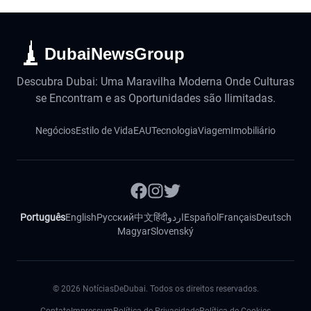
DubaiNewsGroup
Descubra Dubai: Uma Maravilha Moderna Onde Culturas
se Encontram e as Oportunidades são Ilimitadas.
Negócios
Estilo de Vida
EAU
Tecnologia
Viagem
Imobiliário
Português
English
Русский
中文
हिंदी
اردو
Español
Français
Deutsch
Magyar
Slovenský
©
2026
NotíciasDeDubai. Todos os direitos reservados.