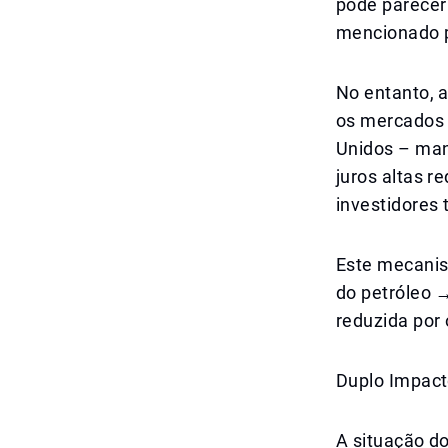
pode parecer 
mencionado p
No entanto, a
os mercados 
Unidos – man
juros altas r
investidores 
Este mecanis
do petróleo 
reduzida por
Duplo Impact
A situação d