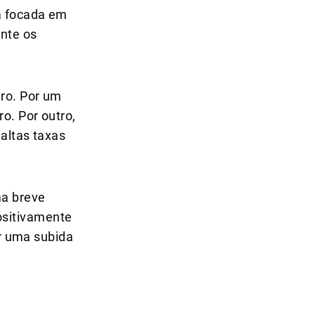
á focada em
ente os
uro. Por um
o. Por outro,
 altas taxas
ma breve
ositivamente
ar uma subida