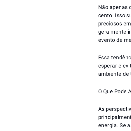
Não apenas o
cento. Isso s
preciosos em
geralmente i
evento de me
Essa tendênc
esperar e evi
ambiente de 
O Que Pode A
As perspecti
principalmen
energia. Se 