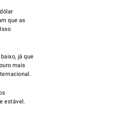
dólar
ram que as
Isso
baixo, já que
 ouro mais
ternacional.
os
 estável.