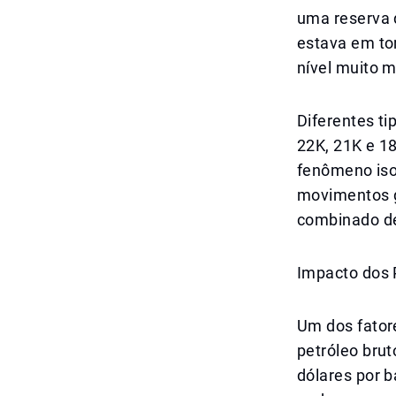
uma reserva d
estava em to
nível muito m
Diferentes ti
22K, 21K e 1
fenômeno iso
movimentos g
combinado de
Impacto dos 
Um dos fatore
petróleo bru
dólares por b