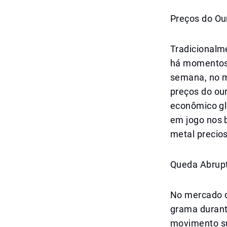
Preços do Ou
Tradicionalm
há momentos 
semana, no m
preços do ou
econômico gl
em jogo nos 
metal precio
Queda Abrupt
No mercado d
grama durant
movimento su