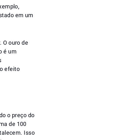
exemplo,
 estado em um
. O ouro de
o é um
s
o efeito
ndo o preço do
ima de 100
rtalecem. Isso