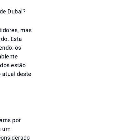
 de Dubai?
tidores, mas
do. Esta
endo: os
mbiente
ados estão
 atual deste
hams por
s um
considerado