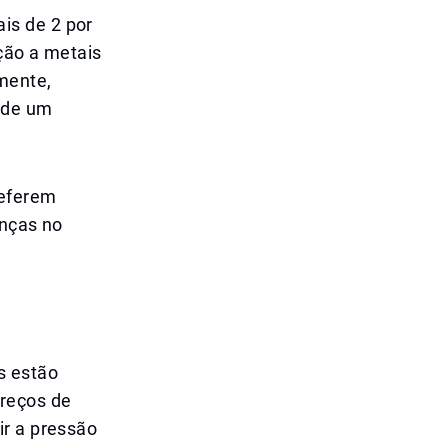
is de 2 por
ção a metais
mente,
 de um
referem
anças no
s estão
preços de
ir a pressão