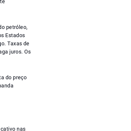
te
do petróleo,
os Estados
go. Taxas de
aga juros. Os
.
ta do preço
emanda
cativo nas