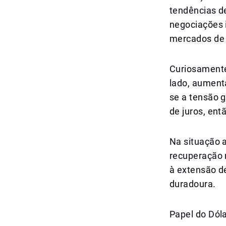
tendências d
negociações 
mercados de e
Curiosamente
lado, aumenta
se a tensão g
de juros, ent
Na situação 
recuperação 
à extensão de
duradoura.
Papel do Dól