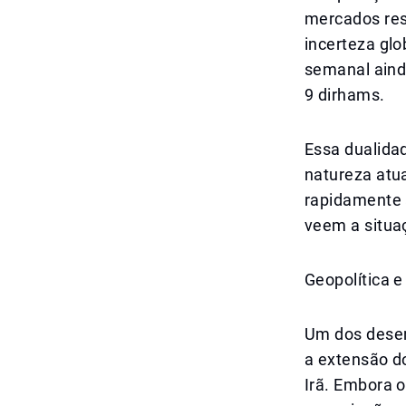
mercados res
incerteza gl
semanal aind
9 dirhams.
Essa dualida
natureza atu
rapidamente 
veem a situa
Geopolítica 
Um dos desen
a extensão do
Irã. Embora o