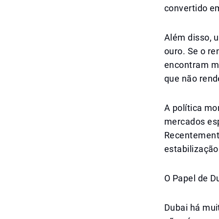
convertido e
Além disso, 
ouro. Se o re
encontram me
que não rend
A política m
mercados esp
Recentemente,
estabilização
O Papel de D
Dubai há muit