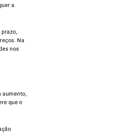
quer a
 prazo,
preços. Na
ades nos
m aumento,
ere que o
uação