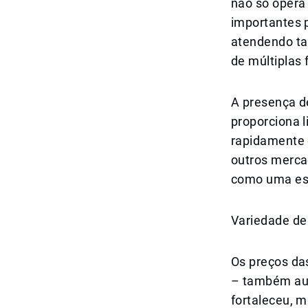
não só opera
importantes p
atendendo ta
de múltiplas 
A presença de
proporciona l
rapidamente 
outros merca
como uma esp
Variedade de
Os preços das
– também aum
fortaleceu, 