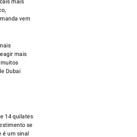
cais mais
co,
 demanda vem
onais
reagir mais
 muitos
de Dubai
e 14 quilates
estimento se
 é um sinal