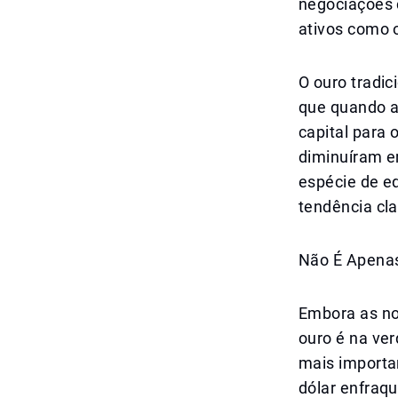
negociações c
ativos como 
O ouro tradic
que quando a
capital para 
diminuíram e
espécie de eq
tendência cla
Não É Apenas
Embora as no
ouro é na ve
mais importa
dólar enfraqu