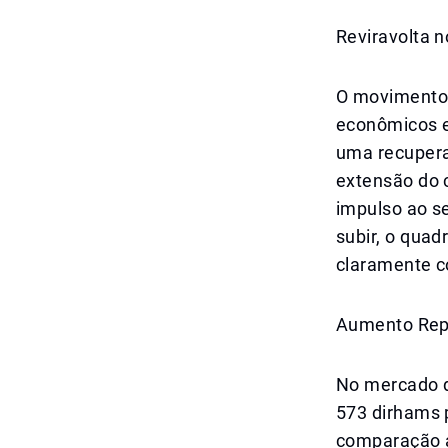
Reviravolta 
O movimento 
econômicos e 
uma recupera
extensão do 
impulso ao s
subir, o quad
claramente c
Aumento Repe
No mercado d
573 dirhams 
comparação a