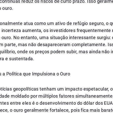
ontínuas reduz os riscos de curto prazo. Isso geralm
o ouro.
ionalmente atua como um ativo de refúgio seguro, o qu
 incerteza aumenta, os investidores frequentement
o ouro. No entanto, uma situação interessante surgiu: 
m parte, mas não desapareceram completamente. Is
uilíbrio, onde os preços podem subir, mas ainda não i
ra e sustentada.
 a Política que Impulsiona o Ouro
tícias geopolíticas tenham um impacto espetacular, o
rdade moldado por múltiplos fatores simultaneament
ntes entre eles é o desenvolvimento do dólar dos EU
ece, o ouro geralmente fortalece, pois fica mais bara