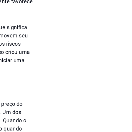
ente favorece
e significa
e movem seu
os riscos
so criou uma
niciar uma
 preço do
e. Um dos
A. Quando o
to quando