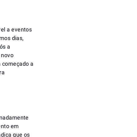
el a eventos
imos dias,
ós a
 novo
am começado a
ra
ximadamente
ento em
ndica que os