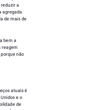
reduzir a
ça agregada
a de mais de
ra bem a
es reagem
m porque não
eços atuais é
 Unidos e o
bilidade de