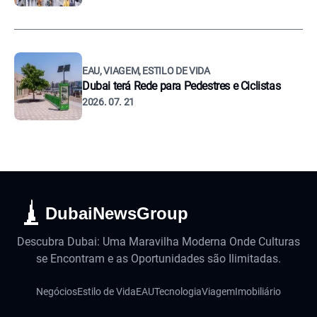
EAU, VIAGEM, ESTILO DE VIDA
Dubai terá Rede para Pedestres e Ciclistas
2026. 07. 21
DubaiNewsGroup
Descubra Dubai: Uma Maravilha Moderna Onde Culturas
se Encontram e as Oportunidades são Ilimitadas.
Negócios
Estilo de Vida
EAU
Tecnologia
Viagem
Imobiliário