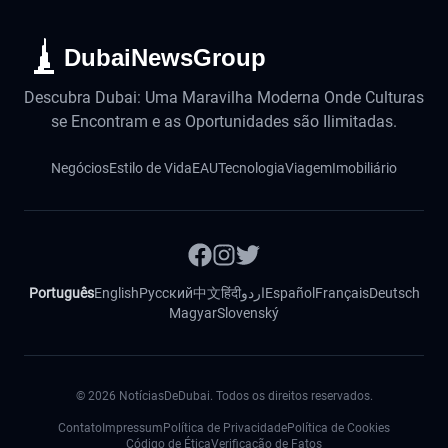
DubaiNewsGroup
Descubra Dubai: Uma Maravilha Moderna Onde Culturas
se Encontram e as Oportunidades são Ilimitadas.
Negócios
Estilo de Vida
EAU
Tecnologia
Viagem
Imobiliário
Português
English
Русский
中文
हिंदी
اردو
Español
Français
Deutsch
Magyar
Slovenský
©
2026
NotíciasDeDubai. Todos os direitos reservados.
Contato
Impressum
Política de Privacidade
Política de Cookies
Código de Ética
Verificação de Fatos