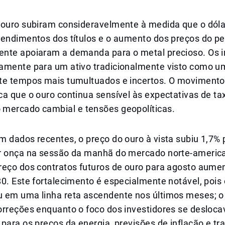
 ouro subiram consideravelmente à medida que o dóla
rendimentos dos títulos e o aumento dos preços do pe
nte apoiaram a demanda para o metal precioso. Os i
amente para um ativo tradicionalmente visto como um
te tempos mais tumultuados e incertos. O movimento
a que o ouro continua sensível às expectativas de tax
mercado cambial e tensões geopolíticas.
 dados recentes, o preço do ouro à vista subiu 1,7% 
r onça na sessão da manhã do mercado norte-americ
reço dos contratos futuros de ouro para agosto aume
80. Este fortalecimento é especialmente notável, poi
 em uma linha reta ascendente nos últimos meses; o 
orreções enquanto o foco dos investidores se desloca
para os preços da energia, previsões de inflação e tra