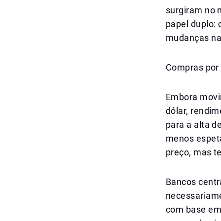
surgiram no 
papel duplo:
mudanças nas 
Compras por 
Embora movim
dólar, rendim
para a alta d
menos espeta
preço, mas te
Bancos centr
necessariam
com base em 