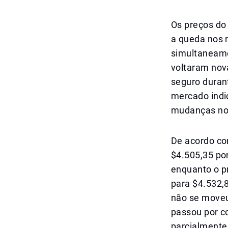
Os preços do
a queda nos 
simultaneame
voltaram nov
seguro duran
mercado indic
mudanças no 
De acordo com
$4.505,35 po
enquanto o p
para $4.532,
não se moveu
passou por c
parcialmente 