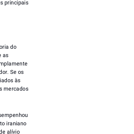
 principais
oria do
e as
 amplamente
dor. Se os
iados às
 os mercados
desempenhou
to iraniano
e alívio