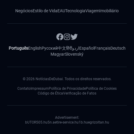
Negócios
Estilo de Vida
EAU
Tecnologia
Viagem
Imobiliário
Português
English
Русский
中文
हिंदी
اردو
Español
Français
Deutsch
Magyar
Slovenský
©
2026
NotíciasDeDubai. Todos os direitos reservados.
Contato
Impressum
Política de Privacidade
Política de Cookies
Código de Ética
Verificação de Fatos
Advertisement:
bUTOR5
05.hu
5n.ae
tire-service.hu
1b.hu
egrizoltan.hu