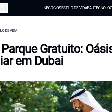
NEGÓCIOS
ESTILO DE VIDA
EAU
TECNOLOG
squisa
ILO DE VIDA
Parque Gratuito: Oási
iar em Dubai