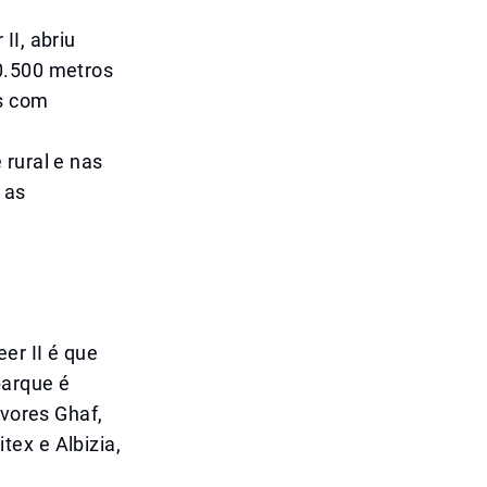
II, abriu
0.500 metros
os com
 rural e nas
 as
er II é que
parque é
rvores Ghaf,
ex e Albizia,