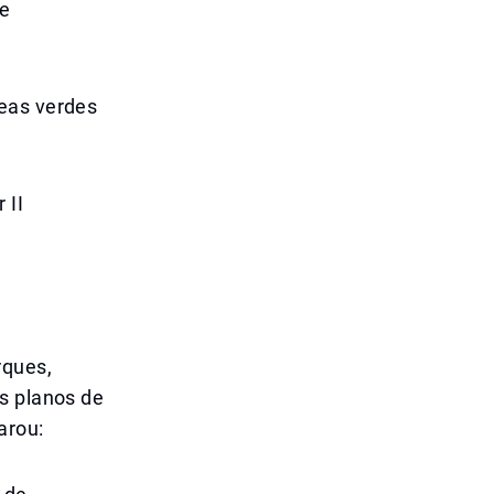
 e
reas verdes
 II
rques,
s planos de
arou: