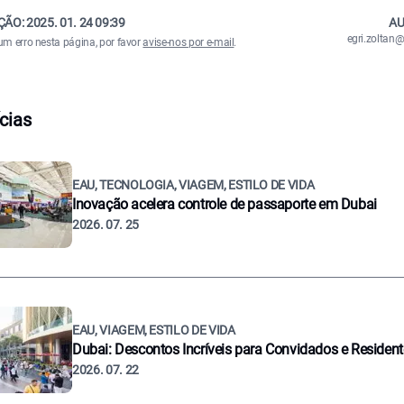
ÇÃO:
2025. 01. 24 09:39
AU
egri.zolta
um erro nesta página, por favor
avise-nos por e-mail
.
cias
EAU, TECNOLOGIA, VIAGEM, ESTILO DE VIDA
Inovação acelera controle de passaporte em Dubai
2026. 07. 25
EAU, VIAGEM, ESTILO DE VIDA
Dubai: Descontos Incríveis para Convidados e Residen
2026. 07. 22