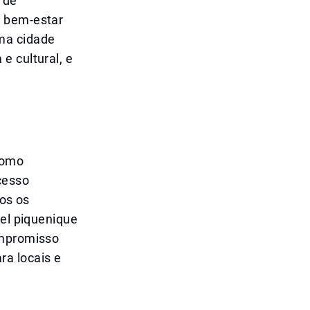
 de
o bem-estar
ma cidade
e cultural, e
como
cesso
dos os
vel piquenique
ompromisso
ra locais e