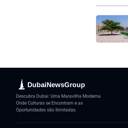
DubaiNewsGroup
Descubra Dubai: Uma Maravilha Moderna
Onde Culturas se Encontram e as
Oportunidades são Ilimitadas.