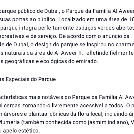
arque público de Dubai, o Parque da Família Al Aweer 
 suas portas ao público. Localizado em uma área de 1
 parque integra perfeitamente espaços verdes abert
ecreativas e de serviço. De acordo com o anúncio da
e de Dubai, o design do parque se inspirou no charme
as naturais da área de Al Aweer II, refletindo fielmente
as geográficas e ecológicas do emirado.
as Especiais do Parque
terísticas mais notáveis do Parque da Família Al Awe
i cercas, tornando-o livremente acessível a todos. O 
árvores e plantas icônicas da flora local, incluindo á
Plumeria (também conhecida como jasmim indiano), Vit
 apelo estético.