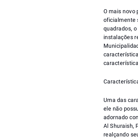
O mais novo p
oficialmente
quadrados, o
instalações r
Municipalidad
característic
característic
Característic
Uma das carac
ele não possu
adornado com 
Al Shuraish, 
realçando seu