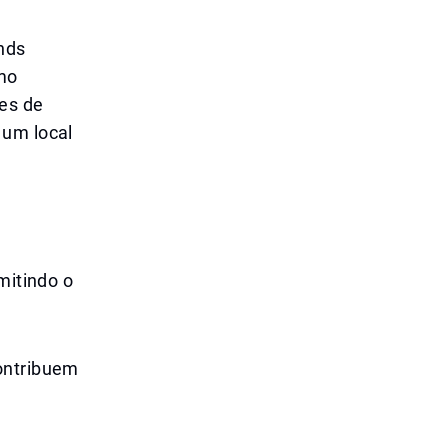
unds
omo
des de
 um local
mitindo o
contribuem