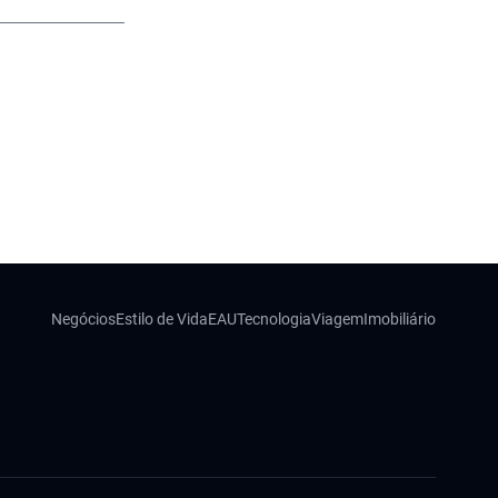
Negócios
Estilo de Vida
EAU
Tecnologia
Viagem
Imobiliário