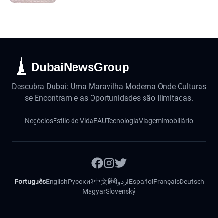
DubaiNewsGroup
Descubra Dubai: Uma Maravilha Moderna Onde Culturas
se Encontram e as Oportunidades são Ilimitadas.
Negócios
Estilo de Vida
EAU
Tecnologia
Viagem
Imobiliário
Português
English
Русский
中文
हिंदी
اردو
Español
Français
Deutsch
Magyar
Slovenský