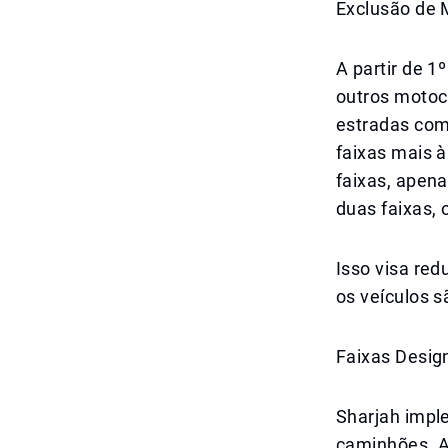
Exclusão de 
A partir de 1
outros motoci
estradas com 
faixas mais 
faixas, apena
duas faixas, 
Isso visa red
os veículos s
Faixas Desig
Sharjah impl
caminhões. A 