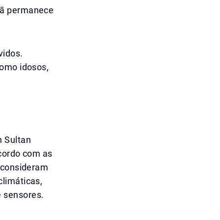
nhã permanece
vidos.
como idosos,
n Sultan
acordo com as
e consideram
limáticas,
 sensores.