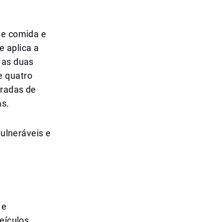
de comida e
e aplica a
 as duas
e quatro
tradas de
as.
vulneráveis e
 e
eículos