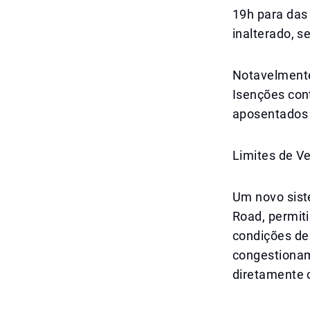
19h para das
inalterado, s
Notavelmente
Isenções con
aposentados 
Limites de V
Um novo sist
Road, permit
condições de
congestionam
diretamente 