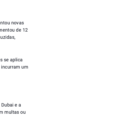
entou novas
aumentou de 12
uzidas,
s se aplica
) incurram um
 Dubai e a
om multas ou