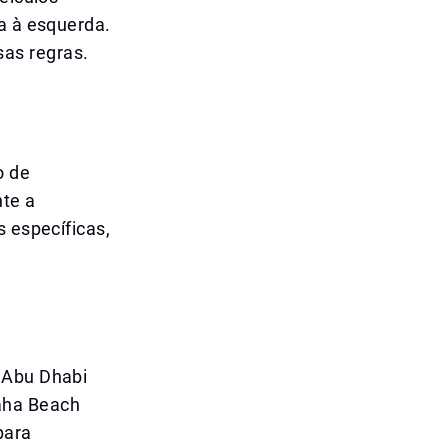
na à esquerda.
as regras.
o de
nte a
s específicas,
 Abu Dhabi
aha Beach
para