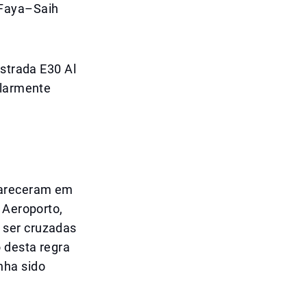
 Faya–Saih
estrada E30 Al
ularmente
apareceram em
 Aeroporto,
 ser cruzadas
 desta regra
nha sido