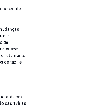
nhecer até
 mudanças
horar a
ão de
n e outros
 diretamente
s de táxi, e
operará com
do das 17h às