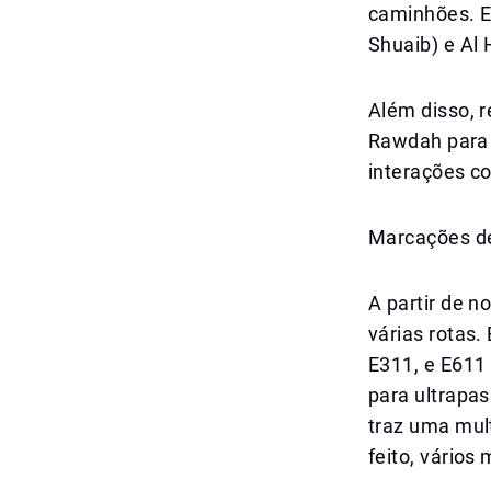
caminhões. E
Shuaib) e Al 
Além disso, r
Rawdah para r
interações co
Marcações de
A partir de 
várias rotas.
E311, e E611
para ultrapa
traz uma mul
feito, vários