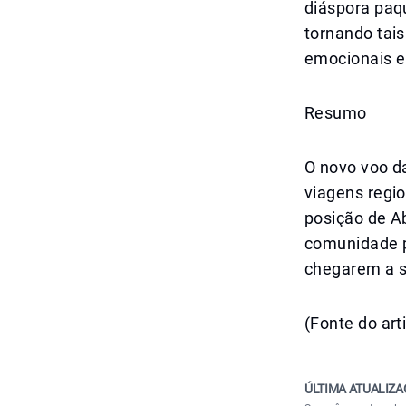
diáspora paq
tornando tais
emocionais e 
Resumo
O novo voo d
viagens regio
posição de A
comunidade p
chegarem a s
(Fonte do art
ÚLTIMA ATUALIZA