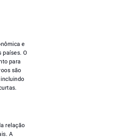
onômica e
 países. O
anto para
voos são
incluindo
curtas.
a relação
is. A