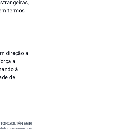
strangeiras,
 em termos
em direção a
força a
onando à
ade de
TOR: ZOLTÁN EGRI
n@dubainewsgroup.com