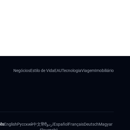
Negócios
Estilo de Vida
EAU
Tecnologia
Viagem
Imobiliário
ês
English
Русский
中文
हिंदी
اردو
Español
Français
Deutsch
Magyar