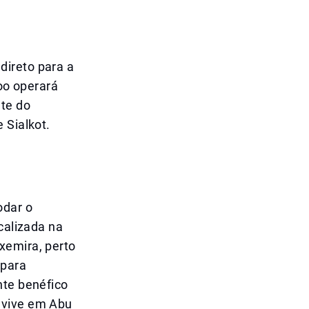
direto para a
voo operará
nte do
 Sialkot.
odar o
calizada na
xemira, perto
 para
nte benéfico
 vive em Abu