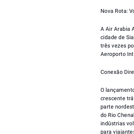
Nova Rota: V
A Air Arabia
cidade de Sia
três vezes p
Aeroporto Int
Conexão Dire
O lançamento
crescente trá
parte nordes
do Rio Chena
indústrias vo
para viajant