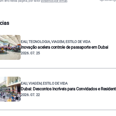
um erro nesta página, por favor
avise-nos por e-mail
.
cias
EAU, TECNOLOGIA, VIAGEM, ESTILO DE VIDA
Inovação acelera controle de passaporte em Dubai
2026. 07. 25
EAU, VIAGEM, ESTILO DE VIDA
Dubai: Descontos Incríveis para Convidados e Residen
2026. 07. 22