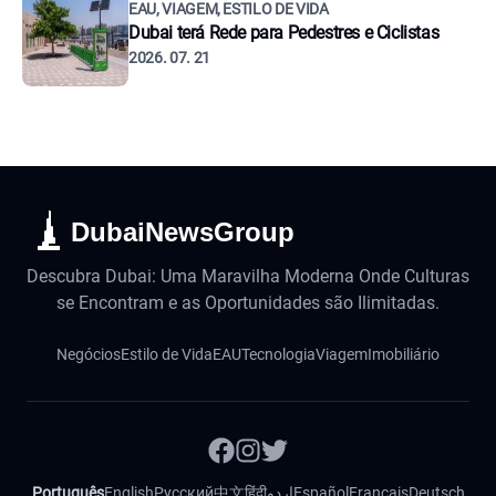
EAU, VIAGEM, ESTILO DE VIDA
Dubai terá Rede para Pedestres e Ciclistas
2026. 07. 21
DubaiNewsGroup
Descubra Dubai: Uma Maravilha Moderna Onde Culturas
se Encontram e as Oportunidades são Ilimitadas.
Negócios
Estilo de Vida
EAU
Tecnologia
Viagem
Imobiliário
Português
English
Русский
中文
हिंदी
اردو
Español
Français
Deutsch